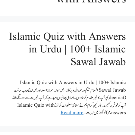
Islamic Quiz with Answers
in Urdu | 100+ Islamic
Sawal Jawab
Islamic Quiz with Answers in Urdu | 100+ Islamic
Sawal Jawab السلام علیکم ورحمۃ اللہ وبرکاتہ،میں ہوں مولانا اسعد اور میں اپنی ویب سائٹ
(deeniat) پر آپ کا خیر مقدم کرتاہوں۔اسلامی بھائیوں امید ہے کہ آپ خیریت سے ہونگے،اللہ
آپ کو خوش رکھیں۔قارئینِ کرام ہم نےاسلامی معلومات کوئز (Islamic Quiz with
Answers) کو لکھنےمیں نہایت …
Read more