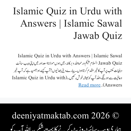
Islamic Quiz in Urdu with
Answers | Islamic Sawal
Jawab Quiz
Islamic Quiz in Urdu with Answers | Islamic Sawal
Jawab Quiz السلام علیکم ورحمۃ اللہ وبرکاتہ،میں ہوں مولانا اسعد اور میں اپنی ویب سائٹ
دینیات مکتب پر آپ کا خیر مقدم کرتاہوں۔پیارے دینی بھائیوں !آپ کیسے ہو؟ امید ہے کہ آپ خیر
وعافیت سے ہونگے،اللہ آپ کو ہمیشہ خوش رکھیں۔(Islamic Quiz in Urdu with
Read more
Answers) …
© 2026 deeniyatmaktab.com
ہماری ویب سائٹ وزٹ کرنے کا بہت شکریہ اللہ آپ کو