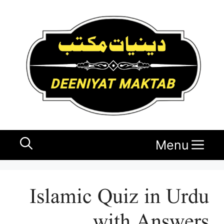
Ski
t
conten
Menu
Islamic Quiz in Urdu
with Answers