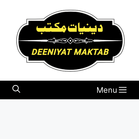
Ski
t
conten
Menu