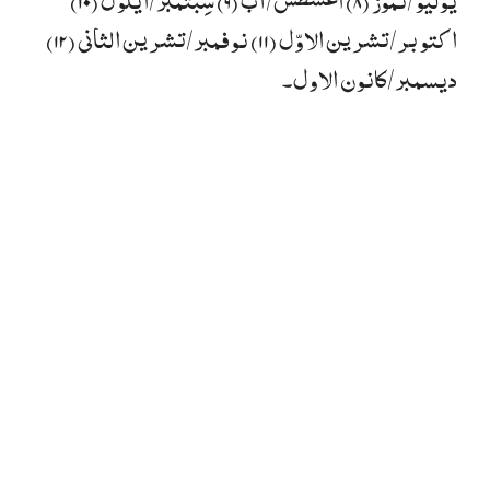
اکتوبر/تشرین الاوّل (۱۱) نوفمبر/تشرین الثانی (۱۲)
دیسمبر/کانون الاول۔