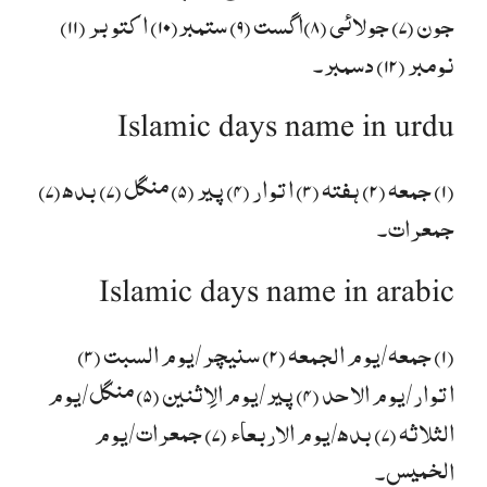
جون (۷) جولائی (۸)اگست (۹) ستمبر(۱۰) اکتوبر (۱۱)
نومبر (۱۲) دسمبر۔
Islamic days name in urdu
(۱) جمعہ (۲) ہفتہ (۳) اتوار (۴) پیر (۵) منگل (۷) بدھ (۷)
جمعرات۔
Islamic days name in arabic
(۱) جمعہ/یوم الجمعہ (۲) سنیچر/یوم السبت (۳)
اتوار/یوم الاحد (۴) پیر/یوم الِاثنین (۵) منگل/یوم
الثلاثہ (۷) بدھ/یوم الاربعاء (۷) جمعرات/یوم
الخمیس۔