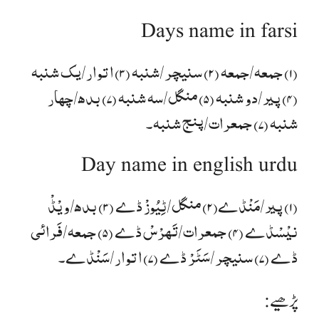
Days name in farsi
(۱) جمعہ/جمعہ (۲) سنیچر/شنبہ (۳) اتوار/یک شنبہ
(۴) پیر/دو شنبہ (۵) منگل/سہ شنبہ (۷) بدھ/چہار
شنبہ (۷) جمعرات/پنج شنبہ۔
Day name in english urdu
(۱) پیر/مَنْڈے(۲) منگل/ٹِیُوزْ ڈے (۳) بدھ/ویْڈْ
نیْسْڈے (۴) جمعرات/تَھرْسْ ڈے (۵) جمعہ/فَرائی
ڈے (۷) سنیچر/سَٹَرْ ڈے (۷) اتوار/سَنْڈے۔
پڑھیے: