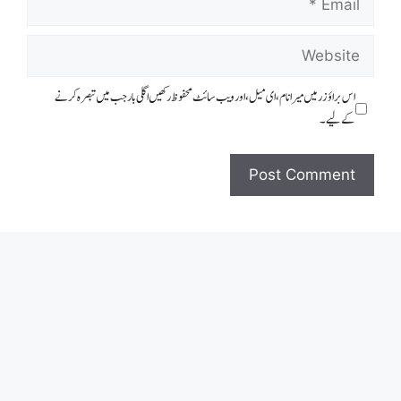
Website
اس براؤزر میں میرا نام، ای میل، اور ویب سائٹ محفوظ رکھیں اگلی بار جب میں تبصرہ کرنے
کےلیے۔