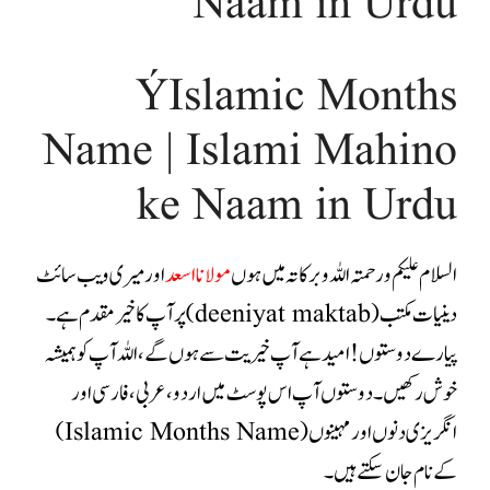
Naam in Urdu
ÝIslamic Months
Name | Islami Mahino
ke Naam in Urdu
السلام علیکم ورحمتہ اللہ وبرکاتہ میں ہوں
مولانا اسعد
اور میری ویب سائٹ
دینیات مکتب (deeniyat maktab) پر آپ کا خیر مقدم ہے۔
پیارے دوستوں ! امید ہے آپ خیریت سے ہوں گے، اللہ آپ کو ہمیشہ
خوش رکھیں ۔دوستوں
آپ اس پوسٹ میں اردو ،عربی،فارسی اور
انگریزی دنوں اور مہینوں (Islamic Months Name)
کے نام جان سکتے ہیں۔