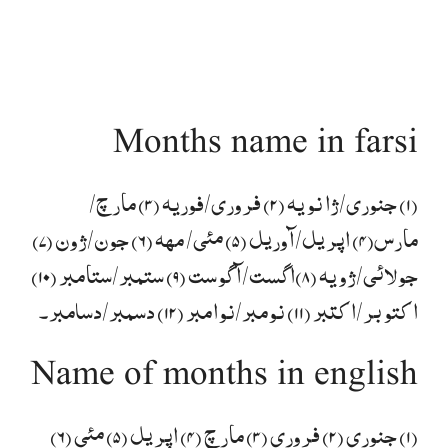
Months name in farsi
(۱) جنوری/ژانویہ (۲) فروری/فوریہ (۳) مارچ/
مارس(۴) اپریل/آوریل (۵) مئی/ مھہ (۶) جون/ژون (۷)
جولائی/ژویہ (۸)اگست/آگوست (۹) ستمبر/ستامبر (۱۰)
اکتوبر/اکتبر (۱۱) نومبر/نوامبر (۱۲) دسمبر/دسامبر۔
Name of months in english
(۱) جنوری (۲) فروری (۳) مارچ (۴) اپریل (۵) مئی (۶)