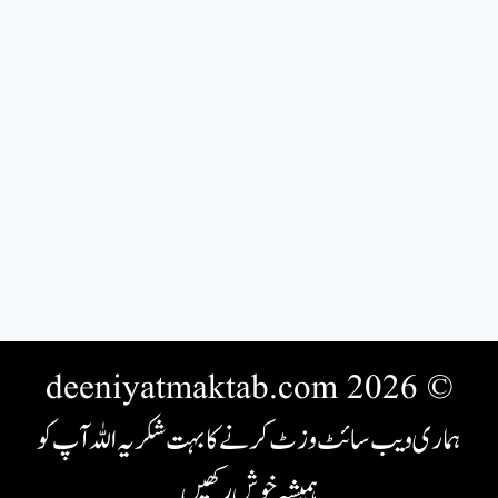
© 2026 deeniyatmaktab.com
ہماری ویب سائٹ وزٹ کرنے کا بہت شکریہ اللہ آپ کو
ہمیشہ خوش رکھیں