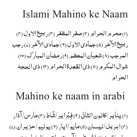
Islami Mahino ke Naam
(۱) محرم الحرام (۲) صفر المظفر (۳) ربیع الاول (۴)
ربیع الآخر (۵) جمادی الاول (۶) جمادی الآخر (۷) رجب
المرجب (۸) شعبان المعظم (۹) رمضان المبارک (۱۰)
شوال المکرم (۱۱) ذی القعدة الحرام (۱۲) ذی الحجه
الحرام
Mahino ke naam in arabi
(۱) ینایر/کانون الثانی (۲) فِبْرایر/شُاط (۳) مارس/آذار
(۴) ابریل/نیسان (۵) مایو/ایار (۶) یونیو/حزیران (۷)
یولیو/تموز (۸) اغسطس/آب (۹) سِبْتمبر/ایلول (۱۰)