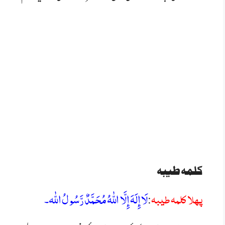
کلمہ طیبہ
پہلا كلمہ طيبہ
لَا إِلَهَ إِلَّا اللّٰهُ مُحَمَّدٌ رَّسُولُ اللّٰه
:
۔