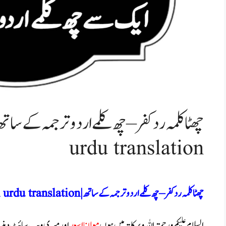
urdu translation
چھٹا کلمہ رد کفر – چھ کلمے اردو ترجمہ کے ساتھ | all 6 kalimas with urdu translation
السلام علیکم ورحمتہ اللہ وبرکاتہ میں ہوں
مولانا اسعد