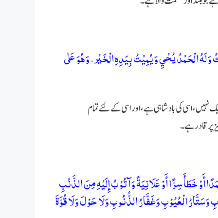
ے جو بلند اور عظمت والا ہے۔
مُلْكُ وَلَهُ الْحَمْدُ يُحْيِ وَيُمِيْتُ بِيَدِهِ الْخَيْر، وَهُوَ عَلٰى
شریک نہیں، اسی کی بادشاہی ہے، اور اسی کے لئے تمام
یز پر قادر ہے۔
َمَدًا أَوْ خَطَأَ سِرًّا أَوْ عَلَانِيَةً وَآتُوْبُ إِلَيْهِ مِنَ الذَّنْبِ
بِ وَسَتَّارُ الْعُيُوْبِ وَغَفَّارُ الذُّنُوبِ وَلَا حَوْلَ وَلَا قُوَّةَ