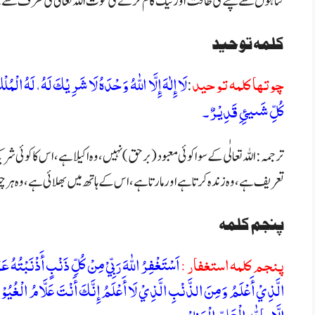
گناہوں سے بچنے کی طاقت اور نیک کام کرنے کی قوت اللہ تعالیٰ کی طرف سے ہ
کلمہ توحید
چوتها كلمہ توحيد
لَا إِلٰهَ إِلَّا اللّٰهُ وَحْدَهُ لَا شَرِيْكَ لَهُ، لَهُ الْ
:
كُلِّ شَىیئِِ قَدِيْرٌ۔
ترجمہ : اللہ تعالٰی کے سوا کوئی معبود (بر حق) نہیں، وہ اکیلا ہے،اس کا کوئی 
تعریف
ہے، وہ زندہ کرتا ہے اور مارتا ہے، اس کے ہاتھ میں بھلائی ہے، وہ ہر چ
پنجم کلمہ
پنجم کلمه استغفار :
اَسْتَغْفِرُ اللّٰهَ رَبِّيْ مِنْ كُلِّ ذَنْبٍ أَذْنَبْتُهُ ع
الَّذِيْ أَعْلَمُ وَمِنَ الذَّنْبِ الَّذِيْ لَا أَعْلَمُ إِنَّكَ أَنْتَ عَلَّامُ الْغُيُوْ