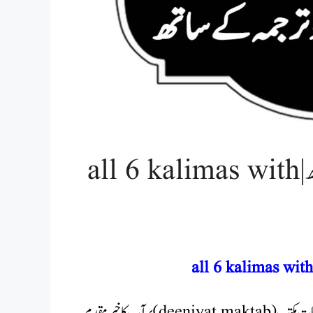
چھٹا کلمہ رد کفر – چھ کلمے اردو ترجمہ کے ساتھ | all 6 kalimas with
اور میری ویب سائٹ دینیات مکتب (deeniyat maktab) پر آپ کا خیر مقدم