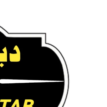
Ski
t
conten