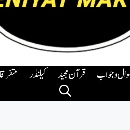
وال وجواب
قرآن مجید
کیلنڈر
متفرق