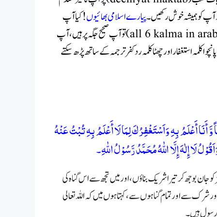
پ کو ہمیشہ خوش رکھیں ۔
پیارے اسلامی بھائیوں
! کیا آپ
تو آپ صحیح جگہ پر ہیں، آپ
چوا کلمہ استغفار اور چھٹا کلمہ رد کفر ترجمہ کے ساتھ پڑھ سکتے
َّ أَنَا أَعْلَمُ بِهِ وَاَسْتَغْفِرُكَ لِمَا لَا أَعْلَمُ بِهِ تُبْتُ عَنْهُ
ْلُ لَا إِلٰهَ إِلَّا اللّٰهُ مُحَمَّدُ رَّسُوْلُ اللّٰهِ۔
و جان بوجھ کر تیرا شریک بناؤں، اور میں تجھ سے اس گناہ کی
ر اور شرک سے اور تمام گناہوں سے، کہتا ہوں میں کہ اللہ تعالی
ے رسول ہیں
۔