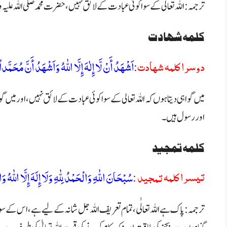
ترجمہ: اللہ تعالی کے سوا کوئی عبادت کے لائق نہیں، حضرت محمد صلی اللہ علیہ
کلمہ شہادت
دوسرا كلمہ شهادت
اَشْهَدُ أَنْ لَّا إِلٰهَ إِلَّا اللّٰهُ وَاَشْهَدُ أَنَّ مُحَمَّد
:
میں گواہی دیتا ہوں کہ
اللہ تعالی کے سوا کوئی عبادت کے لائق نہیں، اور
میں گو
اور رسول ہیں۔
کلمہ تمجید
تيسرا كلمہ تمجيد
سُبْحَانَ اللّٰهِ وَالْحَمْدُ لِلّٰهِ وَلَا إِلَهَ إِلَّا اللّٰهُ وَ
:
ترجمہ : پاک ہے اللہ تعالٰی، تمام تعریف اللہ جل شانہ کے لیے ہے، اس کے سوا