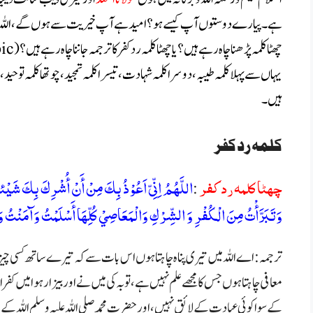
ہے۔ پیارے دوستوں آپ کیسے ہو؟ امید ہے آپ خیریت سے ہوں گے، اللہ آ
چھٹا کلمہ پڑھنا چاہ رہے ہیں؟ یا چھٹا کلمہ رد کفر کا ترجمہ جاننا چاہ رہے ہیں؟ (all 6 kalma in arabic)
یہاں سےپہلا کلمہ طیبہ،دوسرا کلمہ شہادت،تیسرا کلمہ تمجید،چوتھا کلمہ توحید،پان
ہیں۔
کلمہ رد کفر
چھٹا کلمہ رد كفر
اللَّهُمُ اِنِّىّ اَعُوْذُ بِكَ مِنْ أَنْ أُشْرِكَ بِكَ شَیْئاً و
:
وَتَبَرَّأْتُ مِنَ الْكُفْرِ وَ الشِّرْكِ وَالْمَعَاصِيْ كُلِّهَا أَسْلَمْتُ وَآمَنْتُ وَاَقُو
ترجمہ : اے اللہ میں تیری پناہ چاہتا ہوں اس بات سے کہ تیرے ساتھ کسی چیز ک
معافی چاہتا ہوں جس کا مجھے علم نہیں ہے، تو بہ کی میں نے اور بیزار ہوا میں کف
کے سوا کوئی عبادت کے لائق نہیں، اور
حضرت محمد صلی اللہ علیہ وسلم اللہ ک