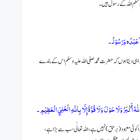
 وسلم اللہ کے رسول ہیں۔
اً عَبْدُہ وَرَسُوْلُ
ہ۔
اہی دیتا ہوں کہ
حضرت محمد صلی اللہ علیہ وسلم
اس کے بندے
اللّٰهُ أَكْبَرُ وَلَا حَوْلَ وَلَا قُوَّةَ إِلَّا بِاللَّهِ الْعَلِيِّ الْعَظِيْمِ۔
 کوئی معبود (بر حق) نہیں ہے، اللہ تعالٰی سب سے بڑا ہے،