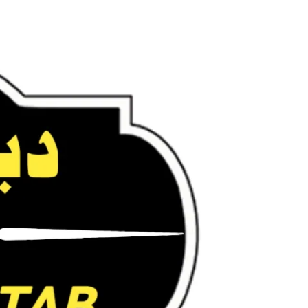
Ski
t
conten