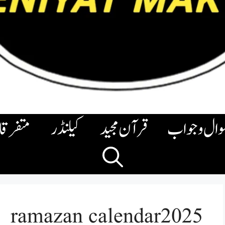
وال وجواب
قرآن مجید
کیلنڈر
متفرق
ramazan calendar2025