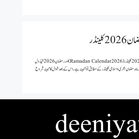
2026 Ramadan Calendar | رمضان 2026کلینڈر قابل احترام دوستوں ! رمضان 2026 کلینڈر (2026 Ramadan Calendar) اور رمضان 2026 شیڈول
ہ بتادوں کہ ماہ رمضان ہجری و اسلامی کلینڈر کے مطابق نوّا مہینہ ہے۔ اس کے بعد شوال کا مہینہ شروع