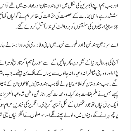
اور جب ہم اپنے اکابرین کی شکل میں اسی ہندوستان اور بھارت میں تھے تو اس وق
ششدر ہے ، اسی
بھارت کے عصمت کی حفاظت کی خاطر ہم نے گولیاں کھائیں، 
چڑھنا پڑا، جیلوں کی مشقتوں کو برداشت کیا نذر آتش کر دئے گئے۔
اے سر زمین ہند سُن! اور غور سے سُن۔ میں اپنی وفاداری کی روداد سنانے جار
آج کی بد حال دنیا کے بھی دن پھر جائیں گے اسے مؤرخ ہم اگر تاریخ دہرانے
پڑا، اور وہ اپنی شاطرانہ و عیارانہ چالوں سے یہاں کے مالک بن بیٹھے۔ جب 
لگے۔ جب ہندوستان کو غلام بنایا جانے لگا جب ہندوستانیوں کا خون ان کے پس
پہلے جس نے علم بغاوت بلند کیا۔ وہ محدث کبیر ، نازشن وطن شاہ عبد العزیز بن ولی
ایک برق تپاں تھا جو دشمنوں کے نخل تمنا پر گر پڑی۔ انگریز کی نیندیں حرام 
پرچم لہرانے لگے ، بینوں میں ولولے چلنے نگے اور حوصلوں نے انگڑائیاں لینی