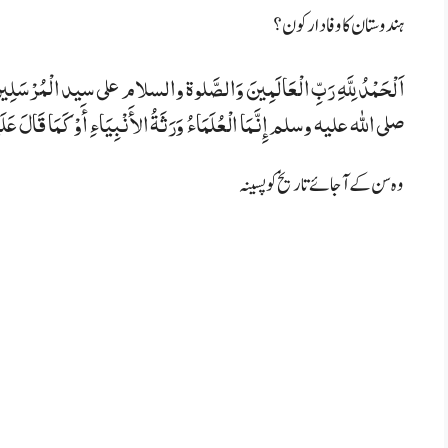
ہندوستان کا وفادار کون؟
اَلْحَمْدُ لِلَّهِ رَبِّ الْعَالَمِينَ وَالصَّلوة والسلام على سيد الْمُرْسَلِينَ وَ 
صلی الله علیہ وسلم
إِنَّمَا الْعُلَمَاءُ وَرَثَةُ الأَنْبِيَاءِ أَوْ كَمَا قَالَ ع
وہ سن کے آجائے تاریخ کو پسینہ