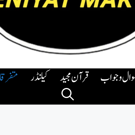
وال وجواب
قرآن مجید
کیلنڈر
متفرق