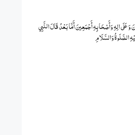
عَلَى الِهِ وَأَصْحَابِهِ أَجْمَعِينَ أَمَّا بَعْدُ قَالَ النَّبِي
َلَيْهِ الصَّلَوةُ وَالسَّلَامِ