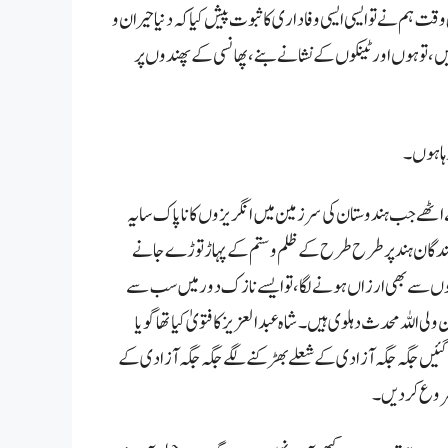
ت ہم نے تو ایسی ایسی وفاداری کا ثبوت پیش کیا کہ دنیا حیران و
تو ہوں اور ٹینکوں کے نشانے بنے ، پھانسی کے پھندوں پر
ہا ہوں۔
 اٹھے جب ہندوستان کی سرزمین میں انگریزوں کا ناپاک سایہ
باشندگان ہند پر طرح طرح کے ظلم و ستم کے پہاڑ توڑے جانے
ینوں سے بھی ارزاں ہونے لگا، تو ایسے نازک دور میں سب سے
 اللہ محدث دہلوی ہیں۔ شاہ عبد العزیز کا فتویٰ کیا تھا گویا
ہو گئیں جگہ جگہ آزادی کے شعلے بھڑ کنے لگے جگہ جگہ آزادی کے
 شروع کر دیں۔