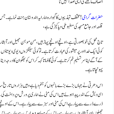
انصاف مانگنے کی ایسی صدا کہیں نا
حضرات گرامی
! مختلف تہذیبوں کا گہوارہ ہمارا یہ ہندوستان جنت نما ہے۔ جس کی
قلعہ اور جامع مسجد کی مضبوطی وپاکیزگی ہے،
(14 اگست پر تقریر)
تاج محل کی خوبصورتی ہے ، اونچے اونچے پہاڑ ہیں، من موہن جھیل اور آبشار
کوئی ایک خدا اور پر میشور کی عبادت کرتا ہے۔ تو کوئی سینکڑوں دیوی دیوتاؤں 
کے آگے اپنا سر تسلیم خم کرتا ہے۔ کوئی گاؤ ماتا کہہ کر اس کو بھگوان کا درجہ دیت
پہونچاتا ہے۔
اس دھرتی نے جہاں بڑے بڑے بانہوں کو جنم دیا ہے وہیں ہزاروں تاریخ ساز عل
اسی دیش کے اندر پیدا ہوئے ہیں اس کی مٹی نے ہماری پرورش و پرداخت کی ہے۔
ذرے ذرے سے پیار ہے اس کی مٹی اور سبزے سے پیار ہے۔ اس کے اونچے ا
جھیلوں اور آبشاروں سے پیار ہے۔ اس کے مساجد و مدارس سے پیار ہے۔ اس 