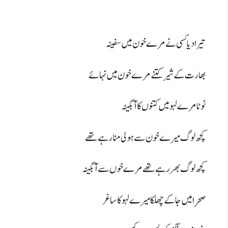
تیرا دیا کسی نے مرے خون میں سفینہ
بھارت کے شیر کتنے مرے خون میں نہائے
ٹوٹا مرے لہو میں کتنوں کا آبگینہ
کچھ لوگ میرے خون سے ہولی منارہے تھے
کچھ لوگ بھر رہے تھے مرے خوں سے آبگینہ
صحرا میں جا کے چھلکا میرے لہو کا ساغر