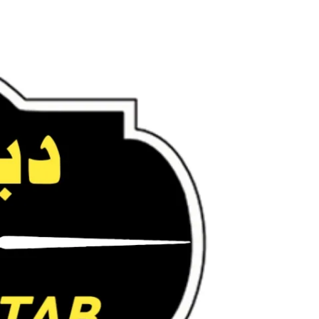
Ski
t
conten