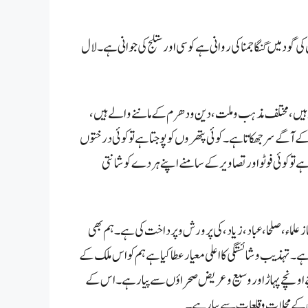
 گود میں گنگا جمنا کی روانی ہے کو سی اور ستلج کی جوانی ہے۔ لال
 ہیں، مختلف مذہب و ملت، دین و دھرم کے ماننے والے ہیں،
کے آگے سر جھکاتا ہے۔ کوئی پتھروں کو پوجتا ہے تو کوئی درختوں
ا ہے تو کوئی فوٹو اور تصاویر کے سامنے اپنے ہر دے کو شانتی
ماء، صلحا، عباد، زیاد، کی پرورش و پرداخت کی ہے۔ ہم بھی
 تہذیب و شائستگی کا اعلی معیار عطا کیا ہے ہم کو اس ملک کے
ونچے پہاڑ اور وسیع و عریض صحراؤں سے پیار ہے۔ اس کے
کے محلات و قلعات سے پیار ہے۔