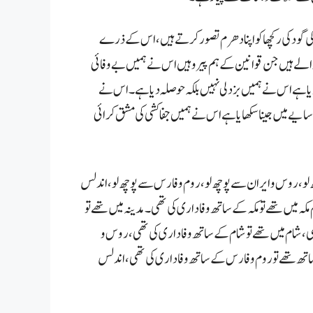
ی گود کی رکچھا کو اپنا دھرم تصور کرتے ہیں، اس کے ذرے
والے ہیں جن قوانین کے ہم پیرو ہیں اس نے ہمیں بے وفائی
دیا ہے اس نے ہمیں بزدلی نہیں بلکہ حوصلہ دیا ہے۔ اس نے
 سایے میں جینا سکھایا ہے اس نے ہمیں جفاکشی کی مشق کرائی
 لو، روس و ایران سے پوچھ لو، روم و فارس سے پوچھ لو، اندلس
کہ میں تھے تو مکہ کے ساتھ وفاداری کی تھی۔ مدینہ میں تھے تو
ی، شام میں تھے تو شام کے ساتھ وفاداری کی تھی، روس و
اتھ تھے تو روم و فارس کے ساتھ وفاداری کی تھی، اندلس