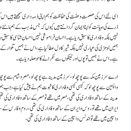
اسی لئے اس کی عصمت و عفت کی حفاظت کو ہم اپنی ذمہ داری سمجھتے ہیں اس ک
ذرے کی صیانت کو اپنا ایمان گردانتے ہیں کیوں کہ جس مذہب کے ہم
ماننے 
نہیں بلکہ وفاداری کا سبق دیا ہے۔ احسان فراموشی نہیں احسان شناسی کا سبق 
ہمیں لومڑی کی عیاری نہیں بلکہ شیر کا دل عطا کیا ہے، اس نے ہمیں تلوار کے
ہے۔ اس نے ہمیں تو پوں اور ٹینکوں سے ٹکرانے کا حوصلہ دیا ہے۔
14 اگست یوم آزادی پاکستان تقریر
ارے سر زمین مکہ سے پوچھ لو، سر زمین مدینہ ہے پوچھ لو، مصر و شام سے پوچھ
وا پسین سے پوچھ لو کہ کیسی کیسی وفاداری کا ثبوت ہم نے پیش کیا ہے، جب ہم م
مدینہ کے ساتھ وفاداری کی تھی، مصر میں تھے تو مصر کے ساتھ وفاداری کی تھ
ایران میں تھے تو روس و ایران کے ساتھ وفاداری کی تھی، روم و فارس کے س
واسپین میں تھے تو اندلس واسپین کے ساتھ وفاداری کی تھی،