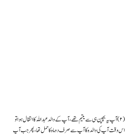
(۲) آپ یہ بچپن ہی سے یتیم تھے، آپ کے والد عبداللہ کا انتقال ہوا تو
اس وقت آپ کی والدہ کا آپ سے صرف دو ماہ کا حمل تھا، پھر جب آپ