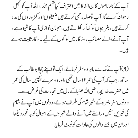
آپ کے کارناموں کا ان الفاظ میں اعتراف کیا قسم بخدا، اللہ آپ کو کبھی
رسوا نہ کرے گا، آپ تو صلہ رحمی کرتے ہیں ضعیفوں اور کمزوروں کی مدد
کرتے ہیں، بغریبوں کو کھا کر کھلاتے ہیں، مہمان نوازی آپ کا شیوہ ہے،
آپ آنے والے مصائب روزگار میں لوگوں کے لیے مددگار ثابت ہوتے
ہیں۔
(۹) آپ نے مکہ سے باہر دو سفر فرمائے ، ایک تو اپنے چچا ابو طالب کے
ساتھ ، جب کہ آپ کی عمر ۱۲ سال تھی ، اور دوسرے پچیس سال کی عمر
میں حضرت خدیجہ رضی اللہ عنہا کے مال میں تجارت کی غرض سے۔
دونوں سفر بصرہ کے شہر شام کی طرف ہوئے ، دونوں میں آپ نے شام
کی خبریں سنیں ، راستے میں آنے والے شہروں کے احوال کو بہ غور دیکھا
اور ان میں بسنے والوں کی عادات کو نوٹ فرمایا۔