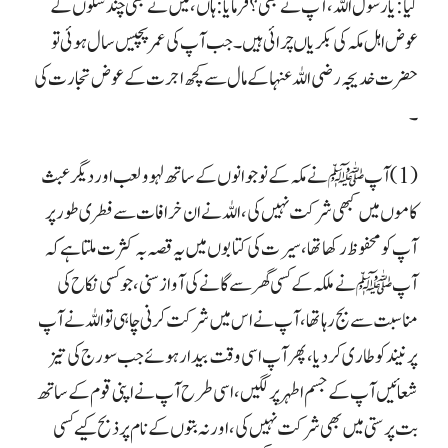
کیا: یا رسول اللہ، آپ نے بھی؟ فرمایا: ہاں، میں نے بھی چند سکوں کے
عوض اہل مکہ کی بکریاں چرائی ہیں۔ جب آپ کی عمر پچیس سال ہوئی تو
حضرت خدیجہ رضی اللہ عنہا کے مال سے کچھ اجرت کے عوض تجارت کی
۔
(1) آپ ﷺ نے مکہ کے نوجوانوں کے ساتھ لہو ولعب اور دیگر عبث
کاموں میں کبھی شرکت نہیں کی ،اللہ نے ان خرافات سے فطری طور پر
آپ کو محفوظ رکھا تھا، سیرت کی کتابوں میں یہ قصہ بہ کثرت ملتا ہے کہ
آپ ﷺ نے ملکہ کے کسی گھر سے گانے کی آوازسنی، جو کسی نکاح کی
مناسبت سے بج رہا تھا، آپ نے اس میں شرکت کرنی چاہی تو اللہ نے آپ
پر نیند کو طاری کر دیا، پھر آپ اسی وقت بیدار ہوئے جب سورج کی تیز
شعائیں آپ کے جسم اطہر پر لگیں، اسی طرح آپ نے اپنی قوم کے ساتھ
بت پرستی میں بھی شرکت نہیں کی ، اور نہ بتوں کے نام پر ذبح کیے کسی