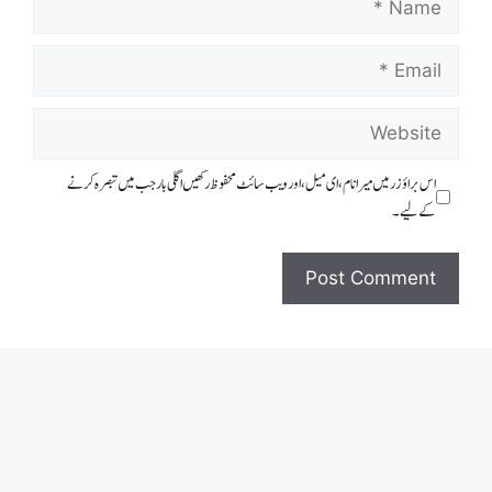
Email
Website
اس براؤزر میں میرا نام، ای میل، اور ویب سائٹ محفوظ رکھیں اگلی بار جب میں تبصرہ کرنے
کےلیے۔