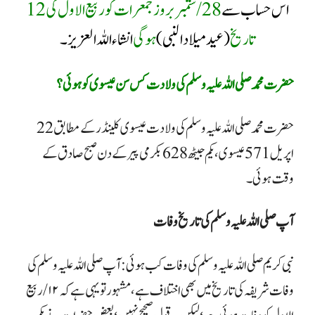
اس حساب سے
28 /ستمبر بروز جمعرات کو ربیع الاول کی 12
تاریخ
(عید میلاد النبی )
ہوگی
انشاءاللہ العزیز۔
حضرت محمد صلی اللہ علیہ وسلم کی ولادت کس سن عیسوی کو ہوئی؟
حضرت محمد صلی اللہ علیہ وسلم کی ولادت عیسوی کلینڈر کے مطابق 22
اپریل 571 عیسوی، یکم جیٹھ 628 بکرمی پیر کے دن صبح صادق کے
وقت ہوئی۔
آپ صلی اللہ علیہ وسلم کی تاریخ وفات
نبی کریم صلی اللہ علیہ وسلم کی وفات کب ہوئی: آپ صلی اللہ علیہ وسلم کی
وفات شریفہ کی تاریخ میں بھی اختلاف ہے، مشہور تو یہی ہے کہ ۱۲/ ربیع