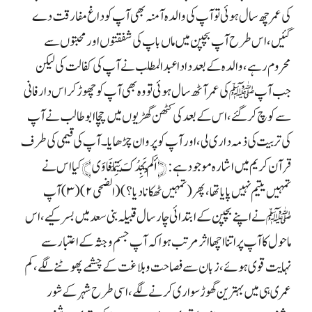
کی عمر چھ سال ہوئی تو آپ کی والدہ آمنہ بھی آپ کو داغ مفارقت دے
گئیں، اس طرح آپ بچپن میں ماں باپ کی شفقتوں اور محبتوں سے
محروم رہے، والدہ کے بعد دادا عبدالمطلب نے آپ کی کفالت کی لیکن
جب آپ ﷺ کی عمر آٹھ سال ہوئی تو وہ بھی آپ کو چھوڑ کر اس دار فانی
سے کوچ کر گئے ، اس کے بعد کی کٹھن گھڑیوں میں چچا ابو طالب نے آپ
کی تربیت کی ذمہ داری لی، اور آپ کو پروان چڑھایا۔ آپ کی قیمی کی طرف
قرآن کریم میں اشارہ موجود ہے: ﴿أَلَمْ يَجِدُكَ يَتِمَّا فَاوَى ﴾ کیا اس نے
تمہیں یتیم نہیں پایا تھا، پھر ( تمہیں ٹھکا نادیا؟) (الضحی ۲) (۳) آپ
ﷺ نے اپنے بچپن کے ابتدائی چار سال قبیلہ بنی سعد میں بسر کیے، اس
ماحول کا آپ پر اتنا اچھا اثر مرتب ہوا کہ آپ جسم وجثہ کے اعتبار سے
نہایت قوی ہوئے ، زبان سے فصاحت و بلاغت کے چشمے پھوٹنے لگے، کم
عمری ہی میں بہترین گھوڑ سواری کرنے لگے، اسی طرح شہر کے شور