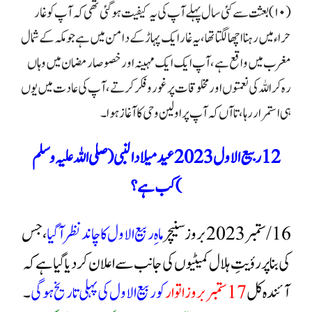
(۱۰) بعثت سے کئی سال پہلے آپ کی یہ کیفیت ہوگئی تھی کہ آپ کو غار
حراء میں رہنا اچھا لگتا تھا، یہ غار ایک پہاڑ کے دامن میں ہے جو مکہ کے شمال
مغرب میں واقع ہے، آپ ایک ایک مہینہ اور خصوصا رمضان میں وہاں
رہ کر اللہ کی نعمتوں اور مخلوقات پر غور وفکر کرتے ، آپ کی عادت میں یوں
ہی استمرار رہا، تا آں کہ آپ پر اولین وحی کا آغاز ہوا۔
12 ربيع الاول 2023 عید میلاد النبی ( صلی اللہ علیہ وسلم
) کب ہے؟
ماهِ ربیع الاول کا چاند نظر آگیا
، جس
کی بنا پر رؤیتِ ہلال کمیٹیوں کی جانب سے اعلان کر دیا گیا ہے کہ
آئندہ کل
17ستمبر بروز اتوار
کو ربیع الاول کی پہلی تاریخ ہوگی
۔