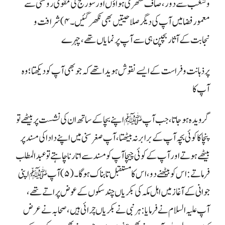
وشغب سے دور، صاف ستھری ہواؤں اور سورج کی مقوی روشنی سے
معمور فضا میں آپ کی دیگر صلاحیتیں بھی نکھر گئیں۔ ۴) شرافت و
نجابت کے آثار بچپن ہی سے آپ پر نمایاں تھے، چہرے
پر ذہانت و فراست کے ایسے نقوش ہویدا تھے کہ جو بھی آپ کو دیکھتا؛ وہ
آپ کا
گرویدہ ہو جاتا، جب آپ ﷺ اپنے بچا کے ساتھ ان کی نشست پر بیٹھے تو
پنچا کا کوئی بچہ آپ کے برابر نہ بیٹھتا، آپ صغرسنی میں اپنے دادا کی مسند پر
بیٹھے ہوتے اور آپ کے کوئی چیچا آپ کو مسند سے اتارنا چاہتے تو عبدالمطلب
فرماتے: اس کو بیٹھنے دو ، اس کا مستقبل تابناک ہوگا۔ (۵) آپ ﷺ اپنی
جوانی کے آغاز میں اہل مکہ کی بکریاں چند سکوں کے عوض پر اتے تھے،
آپ علیہ السلام نے فرمایا: ہر نبی نے بکریاں چرائی ہیں، صحابہ نے عرض