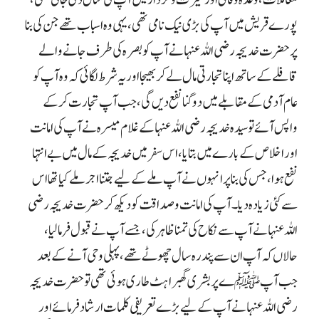
پورے قریش میں آپ کی بڑی نیک نامی تھی ، یہی وہ اسباب تھے جن کی بنا
پر حضرت خدیجہ رضی اللہ عنہا نے آپ کو بصرہ کی طرف جانے والے
قافلے کے ساتھ اپنا تجارتی مال لے کر بھیجا اور یہ شرط لگائی کہ وہ آپ کو
عام آدمی کے مقابلے میں دو گنا نفع دیں گی ، جب آپ تجارت کر کے
واپس آئے تو سیدہ خدیجہ رضی اللہ عنہا کے غلام میسرہ نے آپ کی امانت
اور اخلاص کے بارے میں بتایا، اس سفر میں خدیجہ کے مال میں بے انتہا
نفع ہوا، جس کی بنا پر انہوں نے آپ ملے کے لیے جتنا اجر ملے کیا تھا اس
سے کئی زیادہ دیا۔ آپ کی امانت وصداقت کو دیکھ کر حضرت خدیجہ رضی
اللہ عنہا نے آپ سے نکاح کی تمنا ظاہر کی، جسے آپ نے قبول فرمالیا،
حالاں کہ آپ ان سے پندرہ سال چھوٹے تھے، پہلی وحی آنے کے بعد
جب آپ ﷺے پر بشری گھبراہٹ طاری ہوئی تھی تو حضرت خدیجہ
رضی اللہ عنہا نے آپ کے لیے بڑے تعریفی کلمات ارشاد فرمائے اور