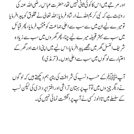
اور مرتبے میں اس کا کوئی ثانی نہیں تھا ، حضرت عباس رضی اللہ عنہ کی
روایت ہے کہ نبی کریم اللہ نے ارشاد فرمایا: اللہ تعالی نے مخلوق کو پیدا فرمایا
تو میرے لیے ان میں سے سب سے اعلی جماعت کو منتخب فرمایا، پھر قبائل
میں سب سے بہتر قبیلہ میرے لیے چنا، پھر گھروں میں سب سے زیادہ
شریف النسل گھر میں مجھے پیدا فرمایا ، اس لیے میں اپنی ذات اور گھر کے
اعتبار سے لوگوں میں سب سے اعلی ہوں۔ (ترمذی)
آپ ﷺ کے حسب ونسب کی شرافت کی بنا پر ہم دیکھتے ہیں کہ لوگوں
نے دیگر چیزوں میں تو آپ پر بہتان تراشی اور افترا پردازی کی لیکن نسب
کے سلسلے میں تاہنوز کسی نے آپ پر انگشت نمائی نہیں کی۔