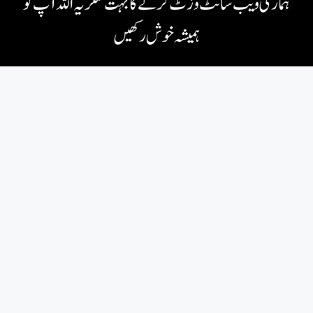
ہماری ویب سائٹ وزٹ کرنے کا بہت شکریہ اللہ آپ کو
ہمیشہ خوش رکھیں