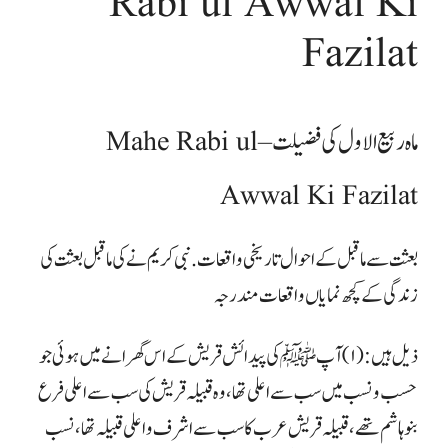
Rabi ul Awwal Ki
Fazilat
ماہ ربیع الاول کی فضیلت – Mahe Rabi ul
Awwal Ki Fazilat
بعثت سے ماقبل کے احوال تاریخی واقعات . نبی کریم نے کی ماقبل بعثت کی
زندگی کے کچھ نمایاں واقعات مندرجہ
ذیل ہیں: (۱) آپ ﷺ کی پیدائش قریش کے اس گھرانے میں ہوئی جو
حسب و نسب میں سب سے اعلی تھا، وہ قبیلہ قریش کی سب سے اعلی فرع
بنو ہاشم تھے، قبیلہ قریش عرب کا سب سے اشرف و اعلی قبیلہ تھا ، نسب