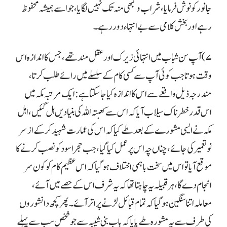
جانور کو نوش فرمایا ، شراب و کبھی منہ تک نہیں لگایا ، جوا سے ہمیشہ محفوظ
رہے اور بخش کلامی سے بے انتہاء دورر ہے۔
۷) آپ سن شباب میں انتہائی زیرک اور عقل مند تھے، جس کا اندازہ اس
وقت ہوتا جب کوئی آپ سے کسی کام کے سلسلے میں رائے طلب کرتا ،
مندرجہ ذیل واقعے سے اس کا اندازہ کیا جاسکتا ہے: ایک مرتبہ مکہ میں
اس قدر خطر ناک سیلاب آیا کہ اس سے کعبتہ اللہ کی بنیادیں ہل گئیں، اہل
مکہ نے ایسی مشورے کے بعد طے کیا کہ اس کی عمارت شہید کر کے از سر
نو تعمیر کی جائے ، چناں چہ اس پر عمل کیا گیا، جب حجر اسود کو نصب کرنے کا
موقع آیا تو اس میں سخت با ہمی اختلاف ہو گیا کہ اس عظیم کام کو کون سر
انجام دے گا، ہر قبیلہ یہ چاہتا تھا کہ یہ شرف اس کے حصے میں آئے ،
معاملہ اتنا سنگین ہو گیا کہ تمام قبائل لڑنے پر اتر آئے۔ پھر کچھ دانشوروں
کی طرف سے یہ مشورہ طے پایا کہ باب بنی شیبہ سے جو شخص سب سے پہلے