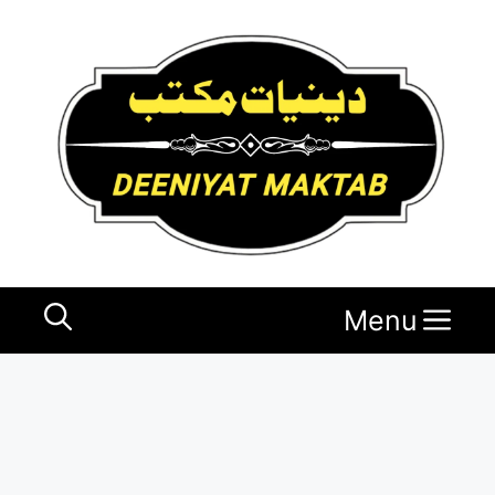
Ski
t
conten
Menu