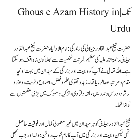
تک | Ghous e Azam History in
Urdu
حضرت شیخ عبدالقادر جیلانی کی زندگی:
امام الاولیاء حضرت شیخ عبدالقادر
جیلانی رحمۃ اللہ علیہ کی عظیم المرتبت شخصیت سے بھلا کون ناواقف ہو سکتا
ہے ۔ اللہ تعالی نے آپ کو ولایت اور بزرگی کے میدان میں بہت اونچا
مقام و مرتبہ عطا فرمایا تھا۔ زہد و تقوی علم و فضل، اصلاح و تربیت، وعظ و
ارشاد، درس و تدریس ، فقہ وفتاوی ، تزکیہ وسلوک میں بڑی عظمتوں سے
نوازا تھا۔
شیخ عبدالقادر جیلانی کو ہر میدان میں غیر معمولی کمال اور فوقیت حاصل
تھی لیکن ولایت اور بزرگی میں آپ کا نام خوب روشن ہوا۔ اور جب کبھی