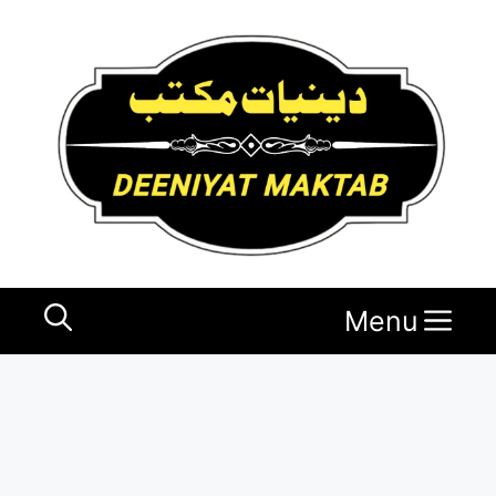
Ski
t
conten
Menu