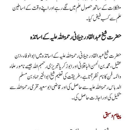
مشکلات کے ساتھ حصول علم میں لگے رہے اور اپنے وقت کے اساطین
علم سے کسب فیض کیا۔
حضرت شیخ عبد القادر جیلانی رحمۃ اللہ علیہ کے اساتذہ
حضرت شیخ عبد القادر جیلانی رحمۃ اللہ علیہ کے اساتذہ میں ابوالوفاء، ابن
عقیل، محمد بن الحسن الباقلانی اور ابوزکریا تبریزی رحمہم اللہ جیسے نامور علماء
و ائمہ فن کا نام نظر آتا ہے، طریقت کی تعلیم شیخ ابوالخیر حماد بن مسلم
الدباس رحمۃ اللہ علیہ سے حاصل کی اور قاضی ابوسعید مخرمی رحمۃ اللہ سے
تکمیل کی اور اجازت حاصل کی۔
پیغام وسبق