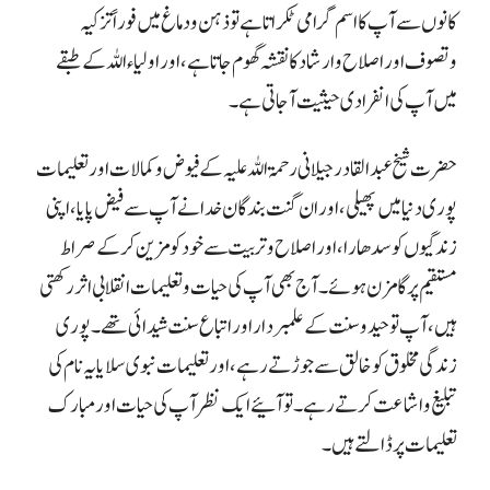
کانوں سے آپ کا اسم گرامی ٹکراتا ہے تو ذہن و دماغ میں فوراً تزکیہ
وتصوف اور اصلاح وارشاد کا نقشہ گھوم جاتا ہے، اور اولیاء اللہ کے طبقے
میں آپ کی انفرادی حیثیت آجاتی ہے۔
حضرت شیخ عبد القادر جیلانی رحمۃ اللہ علیہ کے فیوض و کمالات اور تعلیمات
پوری دنیا میں پھیلی ، اور ان گنت بندگان خدا نے آپ سے فیض پایا، اپنی
زندگیوں کو سدھارا ، اور اصلاح و تربیت سے خود کو مزین کر کے صراط
مستقیم پر گامزن ہوئے۔
آج بھی آپ کی حیات و تعلیمات انقلابی اثر رکھتی
ہیں، آپ توحید وسنت کے علمبر دار اور
اتباع سنت شیدائی تھے ۔ پوری
زندگی مخلوق کو خالق سے جوڑتے رہے، اور تعلیمات نبوی سلایا یہ نام کی
تبلیغ واشاعت کرتے رہے۔ تو آئیے ایک نظر آپ کی حیات اور مبارک
تعلیمات پر ڈالتے ہیں۔