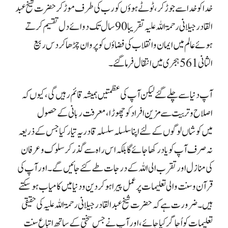
خدا کو خدا سے جوڑ کر ، ٹوٹے ہوؤں کو رب کی طرف موڑ کر حضرت شیخ عبد
القادر جیلانی رحمۃ اللہ علیہ تقریبا 90 سال تک دوائے دل تقسیم کرتے
ہوئے عالم میں ایمان و انقلاب کی فضاؤں کو پروان چڑھا کر دس ربیع
الثانی 561 ہجری میں انتقال فرما گئے۔
آپ دنیا سے چلے گئے لیکن آپ کی عظمتیں ہمیشہ قائم رہیں گی، کیوں کہ
اصلاح و تربیت سے مزین افراد کو چھوڑا ، معرفت ربانی کے حصول
میں
کوشاں لوگوں کے لئے اپنا سلسلہ سلسلہ قادریہ تیار کیا جس کے ذریعہ
نہ صرف آپ کو یاد رکھا جائے گا بلکہ اس راہ سے گذر کر سلوک و عرفان
کی منازل اور تقرب الی اللہ کے درجات طے کئے جائیں گے ۔اور آپ کی
قرآن وسنت والی تعلیمات پر عمل پیرا ہو کر دین و دنیا میں کامیاب
ہو سکتے
ہیں۔ ضرورت ہے کہ حضرت شیخ عبد القادر جیلانی رحمۃ اللہ علیہ کی حقیقی
تعلیمات کو اُجاگر کیا جائے، اور آپ نے جس سختی کے ساتھ اتباع سنت