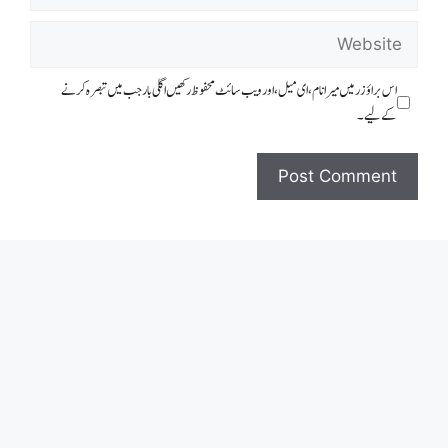
Website
اس براؤزر میں میرا نام، ای میل، اور ویب سائٹ محفوظ رکھیں اگلی بار جب میں تبصرہ کرنے
کےلیے۔