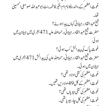
غوث اعظم کے والدہ کا نام ام الخیر فاطمہ بنت ابو عبداللہ صومعی الحسینی
تھا۔
شیخ عبدالقادر جیلانی کہاں پیدا ہوئے؟
حضرت شیخ عبد القادر جیلانی رحمۃ اللہ علیہ 471 ہجری میں جیلان میں
ہوئی
غوث پاک کی پیدائش کب ہوئی؟
حضرت شیخ عبد القادر جیلانی رحمۃ اللہ علیہ کی پیدائش 471 ہجری میں
جیلان میں ہوئی۔
غوث اعظم کی کتنی اولاد تھی؟
غوث اعظم کے کل 49 اولادیں تھیں۔
غوث اعظم کی کتنی بیویاں تھی؟
غوث اعظم کی کل چار بیویا تھی۔