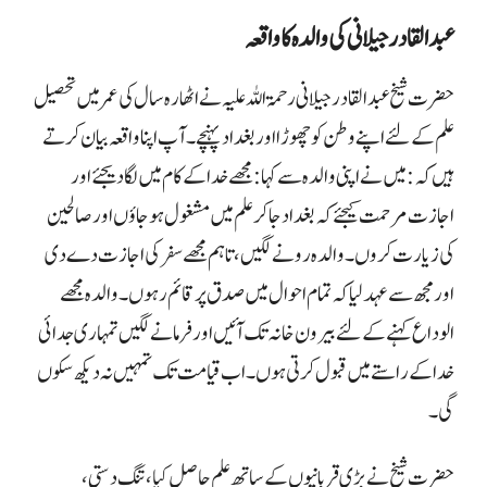
عبدالقادر جیلانی کی والدہ کا واقعہ
حضرت شیخ عبد القادر جیلانی رحمۃ اللہ علیہ نے اٹھارہ سال کی عمر میں تحصیل
علم کے لئے اپنے وطن کو چھوڑا اور بغداد پہنچے۔ آپ اپنا واقعہ بیان کرتے
ہیں کہ: میں نے اپنی والدہ سے کہا: مجھے خدا کے کام میں لگادیجئے اور
اجازت مرحمت کیجئے کہ بغداد جا کر علم میں مشغول ہو جاؤں اور صالحین
کی زیارت کروں۔ والدہ رونے لگیں، تاہم مجھے سفر کی اجازت دے دی
اور مجھ سے عہد لیا کہ تمام احوال میں صدق پر قائم رہوں ۔ والدہ مجھے
الوداع کہنے کے لئے بیرون خانہ تک آئیں اور فرمانے
لگیں تمہاری جدائی
خدا کے راستے میں قبول کرتی ہوں۔ اب قیامت تک تمہیں نہ دیکھ سکوں
گی۔
حضرت شیخ نے بڑی قربانیوں کے ساتھ علم حاصل کیا ، تنگ دستی،