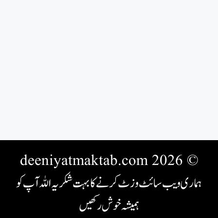
© 2026 deeniyatmaktab.com
ہماری ویب سائٹ وزٹ کرنے کا بہت شکریہ اللہ آپ کو
ہمیشہ خوش رکھیں