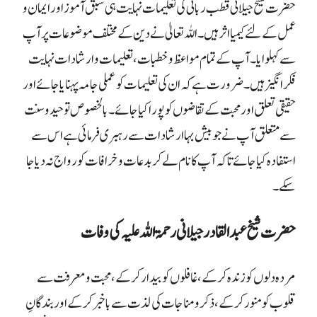
حضرت شیخ جیلانی قطب ربانی کی تعلیمات نہایت ہی سبق آموز اور ایمان و
عمل کے لئے کیمیا اثر ہیں۔ اللہ تعالیٰ نے دین کے مختلف موضوعات پر آپ
سے کہلوایا۔ آپ کے تمام مواعظ وخطبات ، تعلیمات وارشادات نہایت
فکر انگیز ہیں ۔ ضرورت ہے کہ ان کی تعلیمات کو عملی جامہ پہنایا جائے اور
حقیقی تعلق اور محبت کے تقاضوں کو پورا کیا جائے۔ بالخصوص تو حید و سنت
سے متعلق آپ نے جو بیش بہا ارشادات سے رہبری فرمائی ہے اس سے
استفادہ کیا جائے تا کہ آپ کا نام لے کر بدعات وخرافات کو رواج نہ دیا جا
سکے۔
حضرت شیخ عبد القادر جیلانی رحمۃ اللہ علیہ کی وفات
مردہ دلوں کو زندہ کر کے، غافلوں کو بیدار کر کے ، محبت و معرفت سے
قلوب کو منور کر کے، ذکر و مناجات کی لذت سے باخبر کر کے اور بندگانِ