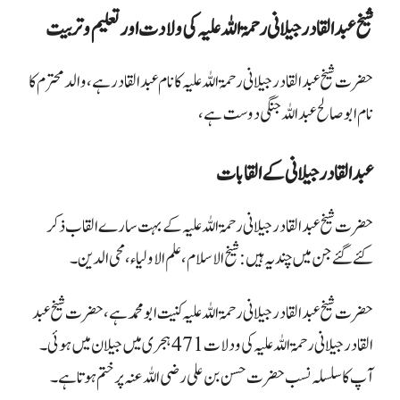
شیخ عبد القادر جیلانی رحمۃ اللہ علیہ کی ولادت اور تعلیم و تربیت
حضرت شیخ عبد القادر جیلانی رحمۃ اللہ علیہ کا نام عبد القادر ہے ، والد محترم کا
نام ابو صالح عبد اللہ جنگی دوست ہے ،
عبدالقادر جیلانی کے القابات
حضرت شیخ عبد القادر جیلانی رحمۃ اللہ علیہ کے بہت سارے القاب ذکر
کئے گئے جن میں چند یہ ہیں:
شیخ الاسلام، علم الاولیاء، محی الدین۔
حضرت شیخ عبد القادر جیلانی رحمۃ اللہ علیہ کنیت ابو محمد ہے، حضرت شیخ عبد
القادر جیلانی رحمۃ اللہ علیہ کی ودلات 471 ہجری میں جیلان میں ہوئی ۔
آپ کا سلسلہ نسب حضرت حسن بن علی رضی اللہ عنہ پر ختم ہوتا ہے۔