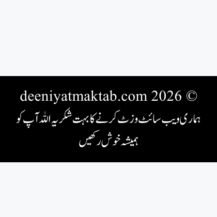
© 2026 deeniyatmaktab.com
ہماری ویب سائٹ وزٹ کرنے کا بہت شکریہ اللہ آپ کو
ہمیشہ خوش رکھیں