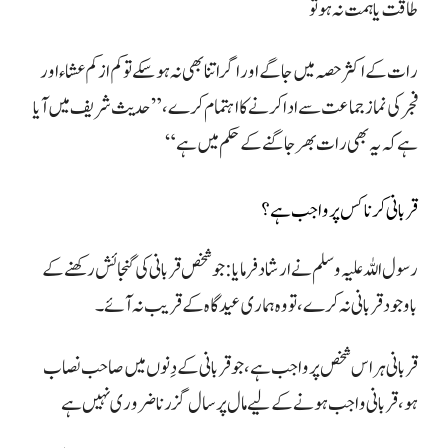
طاقت یا ہمت نہ ہو تو
رات کے اکثر حصہ میں جاگے اور اگر اتنا بھی نہ ہو سکے تو کم از کم عشاء اور
فجر کی نماز جماعت سے ادا کرنے کا اہتمام کرے، ” حدیث شریف میں آیا
ہے کہ یہ بھی رات بھر جاگنے کے حکم میں ہے“
قربانی کرنا کس پر واجب ہے؟
رسول اللہ علیہ وسلم نے ارشاد فرمایا: جو شخص قربانی کی گنجائش رکھنے کے
باوجود قربانی نہ کرے، تو وہ ہماری عید گاہ کے قریب نہ آئے۔
قربانی ہر اس شخص پر واجب ہے، جو قربانی کے دِنوں میں صاحب نصاب
ہو، قربانی واجب ہونے کے لیے مال پر سال گزرنا ضروری نہیں ہے