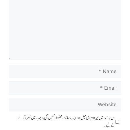
Name
Email
Website
اس براؤزر میں میرا نام، ای میل، اور ویب سائٹ محفوظ رکھیں اگلی بار جب میں تبصرہ کرنے
کےلیے۔