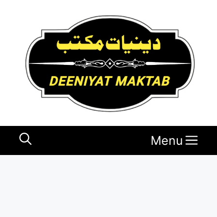
Ski
t
conten
Menu