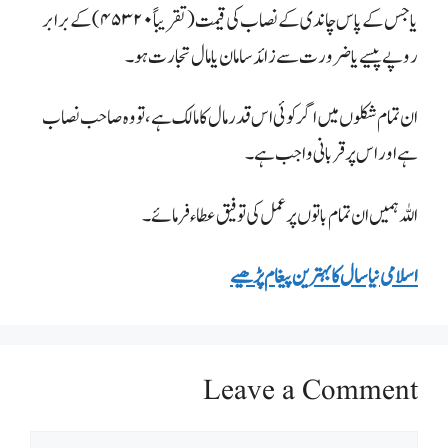
یا جس کے پاس چاندی کے نصاب کی قیمت (تقریباً۴۵۳۲۰) کے برابر
روپے پیسے یا ضرورت سے زائد سامان یا مال تجارت ہو۔
ان تمام شکلوں میں اگر کوئی اس قدر مال کا مالک ہے، تو وہ صاحب نصاب
ہے اور اس پر قربانی واجب ہے۔
اللہ ہمیں ان تمام باتوں پر عمل کی توفیق عطاء فرمائے۔
اسلامی نیا سال کا بہترین پیغام پڑھیے
Leave a Comment
Comment