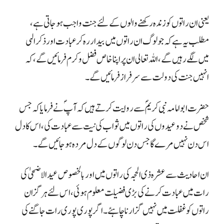
یعنی ان راتوں کو زندہ رکھنے والوں کے لئے جنت واجب ہو جاتی ہے،
مطلب یہ ہے کہ جولوگ ان راتوں میں بیدار رہ کر عبادت اور ذکر الہی
میں لگے رہیں گے، اللہ تعالی ان پر اپنا خاص فضل و کرم فرمائیں گے، کہ
انہیں جنت کی دولت سے سرفراز فرمائیں گے۔
حضرت ابو امامہ نبی کریمؐ سے روایت کرتے ہیں کہ آپؐ نے فرمایا کہ جس
شخص نے دو عیدوں کی راتوں میں ثواب کی نیت سے عبادت کی ، اس کا دل
اس دن نہیں مرے گا جس دن لوگوں کے دل مردہ ہو جائیں گے۔
ان احادیث سے عشرہ ذی الحجہ کی راتوں میں اور بالخصوص عید الاضحیٰ کی
رات میں عبادت کرنے کی بڑی فضیلت معلوم ہوئی ، اس لئے ہرگز ان
راتوں کو غفلت میں نہیں گزارنا چاہئے ۔ اگر پوری پوری رات جاگنے کی