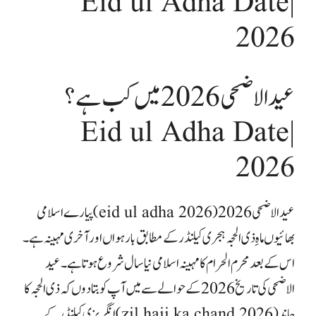
| Eid ul Adha Date
2026
عید الاضحی 2026 میں کب ہے ؟
| Eid ul Adha Date
2026
عيد الاضحى 2026 (eid ul adha 2026
)پیارے اسلامی
بھائیوں ماہِ ذی الحجہ ہجری کیلنڈر کے مطابق بارہواں اور آخری مہینہ ہے۔
اس کے بعد محرم الحرام کا مہینہ اسلامی نیاسال شروع ہوتا ہے ۔عید
الاضحی کی تاریخ 2026 کے حوالے سے میں آپ کو بتا دوں کہ ذی الحجہ کا
چاند (zil hajj ka chand 2026) انگریزی کیلنڈر کے