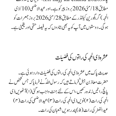
مطابق 18/ مئی 2026 بروز پیر کوہے۔اورعیدالاضحی(10/ذی
الحجہ) گریگورین کیلنڈر کے مطابق 28/ مئی 2026 بروز جمعرات کو
ہوگی۔دوستوں میں آپ کو یہ بھی بتادوں کہ یہ فیصلہ حتمی اور یقینی ہے۔
عشرہ ذی الحجہ کی راتوں کی فضیلت
حدیث پاک میں عشرہ ذی الحجہ کی راتوں کی فضیلت وارد ہوئی ہے۔
حضرت معاذ بن جبلؓ فرماتے ہیں کہ رسول اللہؐ نے فرمایا کہ جس شخص نے
پانچ راتیں زندہ رکھیں، اس کے لئے جنت واجب ہو گئی (۱) آٹھویں ذی
الحجہ کی رات (۲) نویں ذی الحجہ کی رات (۳) عید الاضحی کی رات (۴)
عید الفطر کی رات(۵) پندرہویں شعبان کی رات ۔