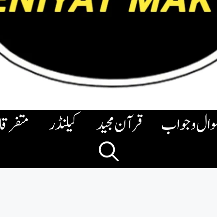
وال وجواب
قرآن مجید
کیلنڈر
متفرق