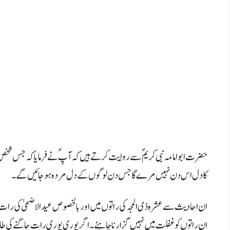
حضرت ابو امامہ نبی کریمؐ سے روایت کرتے ہیں کہ آپؐ نے فرمایا کہ جس شخ
کا دل اس دن نہیں مرے گا جس دن لوگوں کے دل مردہ ہو جائیں گے۔
ان احادیث سے عشرہ ذی الحجہ کی راتوں میں اور بالخصوص عید الاضحیٰ کی را
ان راتوں کو غفلت میں نہیں گزارنا چاہئے ۔ اگر پوری پوری رات جاگنے کی طاق