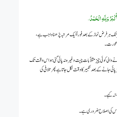
ُ أَكْبَرُ وَلِلَّهِ الْحَمْدُ.
صر تک ہر فرض نماز کے بعد فوراً ایک مرتبہ پڑھنا واجب ہے،
 یا عورت۔
کرنے والی کوئی چیز مثلاً بات چیت وغیرہ نہ پائی گئی ہو اس وقت تک
 پائی جانے کے بعد تکبیر کا وقت نکل جاتا ہے پھر تلافی کی
ستہ کہے۔
۔ اس کی اصلاح ضروری ہے۔