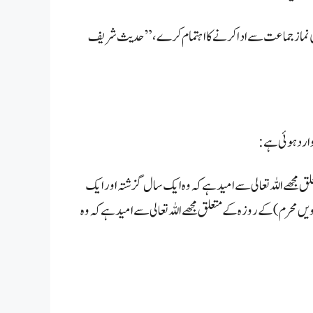
 فجر کی نماز جماعت سے ادا کرنے کا اہتمام کرے، ” حدیث شریف
ارد ہوئی ہے:
لق مجھے اللہ تعالی سے امید ہے کہ وہ ایک سال گزشتہ اور ایک
 محرم ) کے روزہ کے متعلق مجھے اللہ تعالی سے امید ہے کہ وہ