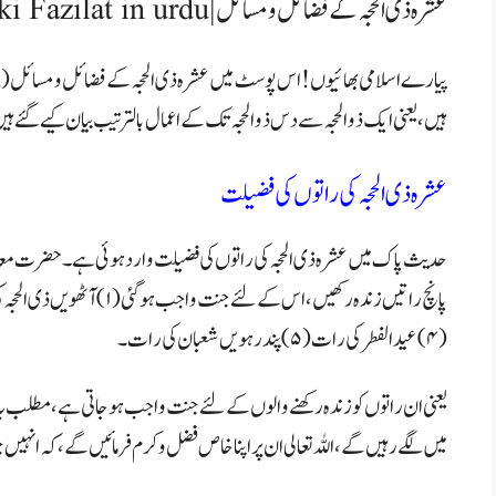
عشرہ ذی الحجہ کے فضائل و مسائل | Zil Hajj ki Fazilat in urdu
ہیں، یعنی ایک ذوالحجہ سے دس ذوالحجہ تک کے اعمال بالترتیب بیان کیے گئے ہی
عشرہ ذی الحجہ کی راتوں کی فضیلت
حدیث پاک میں عشرہ ذی الحجہ کی راتوں کی فضیلت وارد ہوئی ہے۔ حضرت معاذ 
(۴) عید الفطر کی رات(۵) پندرہویں شعبان کی رات ۔
یعنی ان راتوں کو زندہ رکھنے والوں کے لئے جنت واجب ہو جاتی ہے، مطلب یہ 
میں لگے رہیں گے، اللہ تعالی ان پر اپنا خاص فضل و کرم فرمائیں گے، کہ انہ