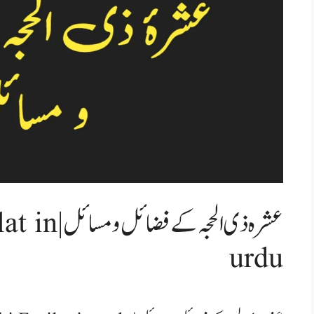
عشرہ ذی الحجہ
urdu