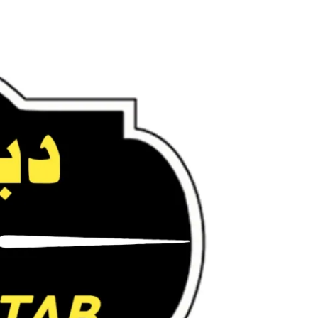
Ski
t
conten