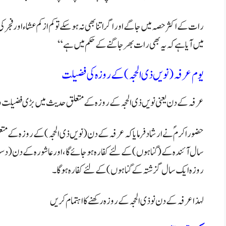
رات کے اکثر حصہ میں جاگے اور اگر اتنا بھی نہ ہو سکے تو کم از کم عشاء اور
میں آیا ہے کہ یہ بھی رات بھر جاگنے کے حکم میں ہے“
یوم عرفہ (نویں ذی الحجہ ) کے روزہ کی فضیلت
عرفہ کے دن یعنی نویں ذی الحجہ کے روزہ کے متعلق حدیث میں بڑی فضیلت و
حضور اکرمؐ نے ارشاد فرمایا کہ عرفہ کے دن (نویں ذی الحجہ ) کے روزہ کے متع
سال آئندہ کے ( گناہوں) کے لئے کفارہ ہو جائے گا، اور عاشورہ کے دن (دسویں
روزہ ایک سال گزشتہ کے گناہوں ) کے لئے کفارہ ہوگا۔
لہذا عرفہ کے دن نو ذی الحجہ کے روزہ رکھنے کا اہتمام کریں