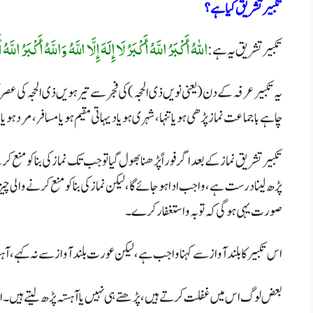
تکبیر تشریق کیا ہے؟
اللهُ أَكْبَرُ اللَّهُ أَكْبَرُ لَا إِلَهَ إِلَّا اللَّهُ وَاللَّهُ أَكْبَرُ اللَّه
تکبیر تشریق یہ ہے:
یہ تکبیر عرفہ کے دن (یعنی نویں ذی الحجہ ) کی فجر سے تیرہویں ذی الحجہ کی ع
چاہے باجماعت نماز پڑھی ہو یا تنہا، شہری ہو یاد یہاتی مقیم ہو یا مسافر ، مرد ہو
تکبیر تشریق نماز کے بعد اگر فوراً پڑھنا بھول گیا تو جب تک نماز کی بنا کو منع 
پڑھ لینا درست ہے ، واجب ادا ہو جائے گا، لیکن نماز کی بنا کومنع کرنے والی چیز
صورت یہی ہوگی کہ تو بہ واستغفار کرے۔
اس تکبیر کا بلند آواز سے کہنا واجب ہے، لیکن عورت بلند آواز سے نہ کہے، آہ
بعض لوگ اس میں غفلت کرتے ہیں، پڑھتے ہی نہیں یا آہستہ پڑھ لیتے ہیں