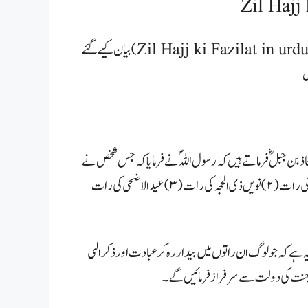
پیارے اسلامی بھائیوں! اس پوسٹ میں عشرہ ذی الحجہ کے فضائل و مسائل (Zil Hajj ki Fazilat in urdu) بیان کیے گئے
ں
بن جبلؓ فرماتے ہیں کہ رسول اللہؐ نے فرمایا کہ جس شخص نے
پانچ راتیں زندہ رکھیں، اس کے لئے جنت واجب ہو گئی (۱) آٹھویں ذی الحجہ کی رات (۲) نویں ذی الحجہ کی رات (۳) عید الاضحی کی رات
ہے کہ جولوگ ان راتوں میں بیدار رہ کر عبادت اور ذکر الہی
یں جنت کی دولت سے سرفراز فرمائیں گے۔