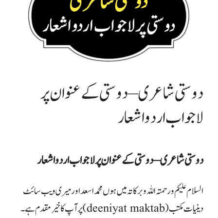
دوستی شاعری – دوستی کے عنوان پر
لاجواب اردو اشعار
دوستی شاعری – دوستی کے عنوان پر لاجواب اردو اشعار
السلام علیکم ورحمتہ اللہ وبرکاتہ میں ہوں محمداسعد اور میری ویب سائٹ
دینیات مکتب (deeniyat maktab) پر آپ کا خیر مقدم ہے۔