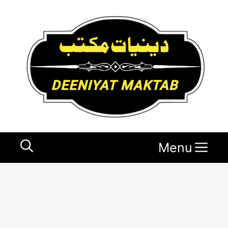
Ski
t
conten
Menu