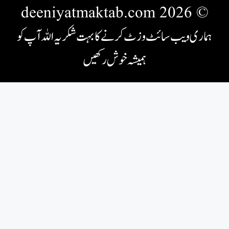
© 2026 deeniyatmaktab.com
ہماری ویب سائٹ وزٹ کرنے کا بہت شکریہ اللہ آپ کو
ہمیشہ خوش رکھیں