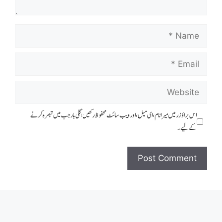
Name
Email
Website
اس براؤزر میں میرا نام، ای میل، اور ویب سائٹ محفوظ رکھیں اگلی بار جب میں تبصرہ کرنے
کےلیے۔