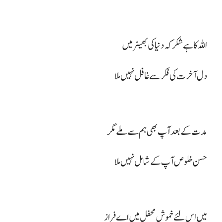
اللہ کا ہے شکر کہ دنیا کی بھیٹر میں
دل آخرت کی فکر سے غافل نہیں ملا
مدت کے بعد آپ بھی ہم سے ملے مگر
حسن خلوص آپ کے شامل نہیں ملا
میں اس لئے خموش محفل میں اے فراز