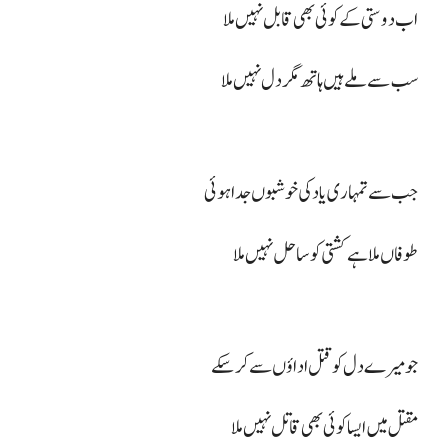
اب دوستی کے کوئی بھی قابل نہیں ملا
سب سے ملے ہیں ہاتھ مگر دل نہیں ملا
جب سے تمہاری یاد کی خوشبوں جدا ہوئی
طوفاں ملا ہے کشتی کو ساحل نہیں ملا
جو میرے دل کو قتل اداؤں سے کر سکے
مقتل میں ایسا کوئی بھی قاتل نہیں ملا