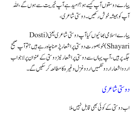
پیارے دوستوں آپ کیسے ہو؟ امید ہے آپ خیریت سے ہوں گے، اللہ
آپ کو ہمیشہ خوش رکھیں ۔دوستی شاعری ،
پیارے اسلامی بھائیوں کیا آپ دوستی شاعری یعنی
(Dosti
Shayari
) خوبصورت دوستی پر اشعار پڑھنا چاہ رہے ہیں؟ تو آپ صحیح
جگہ پر ہیں، آپ یہاں سے دوستی پر اشعار نیز دوستی کے عنوان پر لاجواب
اردو اشعار اردو نظمیں اردو غزل وغیرہ کا مطالعہ کرسکیں گے
۔
دوستی شاعری
اب دوستی کے کوئی بھی قابل نہیں ملا