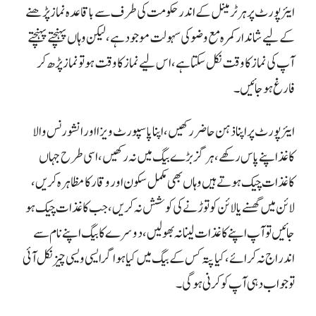
ایئرپورٹ پر ہر ٹرمینل کے اندر حکومت کی طرف سے باقاعدہ نماز پڑھنے
کے لیے شاندار کمرہ مع وضو کی سہولت موجود ہے، لیکن وہاں پہنچتے پہنچتے
آپ کی نماز کا وقت نکل سکتا ہے، اس لیے نماز کا وقت ہو تو نماز پڑھ کر
فارغ ہو جائیں۔
ایئرپورٹ پر اپنا ذہن حاضر رکھیں، اپنا پاسپورٹ ویزا اور انشورنس والا
کاغذ اپنے پاس رکھے، ہرگز بڑے بیگ میں نہ رکھیں، اسی طرح جہاں
کاغذات چیک ہوتے ہیں وہاں بھی مکمل سکون اور وقار کا مظاہرہ کریں،
لائن میں گھسنے یا لائن کو توڑنے کی کوشش نہ کریں، جب کاغذات چیک ہو
جائیں تو آپ اپنے کاغذات لینا نہ بھولیں، دوسرے کا بیگ اپنے نام سے
اندراج نہ کرائے، کیا پتہ کس کے بیگ میں کیا ہو اگر ایسی ویسی چیز نکل آئی
تو جواب دہی آپ کو کرنی ہوگی۔