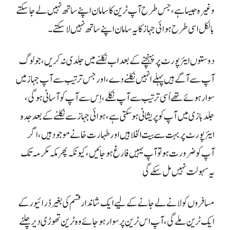
وغیرہ جیسا ہے، جس طرح آپ ٹرین کا سامان اپنے ساتھ نہیں لے جا سکتے
بالکل اسی طرح ہوائی جہاز کا یہ سامان اپنے ساتھ نہیں لا سکتے۔
دوستوں ایئرپورٹ پر پہنچنے کے بعد اب نکلنے میں جلدی نہ کریں، جو لوگ
آپ سے آگے ہیں پہلے انہیں نکلنے دے، اور جس ترتیب سے آپ جہاز میں
سوار ہوئے تھے اُسی ترتیب سے آپ نکلے، اِس سے آپ کو آسانی ہوگی،
جلد بازی میں آپ کو پریشانی ہو سکتی ہے، ہوائی جہاز سے نکلنے کے بعد جدہ
ایئرپورٹ پر بہت سے بیت الخلا ہیں اور طہارت خانے موجود ہیں، اگر
آپ کو ضرورت ہو تو آپ یہیں فارغ ہو جائیں، کیونکہ پھر مکہ مکرمہ تک
یہ سہولت نہیں مل سکے گی
مسافروں کو لانے لے جانے کے لیے ایک شاندار قسم کی بغیر ڈرائیور کے
ایک ٹرین ملے گی، آپ اس ٹرین پر سوار ہو جائے وہ ٹرین تھوڑی دیر چلنے