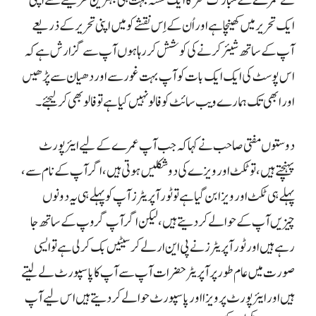
نے عمرے کے مبارک سفر کا ایک نقشہ بہت ہی بہترین طریقے سے اپنی
ایک تحریر میں کھینچا ہے اور اُن کے اِس نقشے کو میں اپنی تحریر کے ذریعے
آپ کے ساتھ شیئر کرنے کی کوشش کر رہا ہوں آپ سے گزارش ہے کہ
اس پوسٹ کی ایک ایک بات کو آپ بہت غور سے اور دھیان سے پڑھیں
اور ابھی تک ہمارے ویب سائٹ کو فالو نہیں کیا ہے تو فالو بھی کر لیجئے۔
دوستوں مفتی صاحب نے کہا کہ جب آپ عمرے کے لیے ایئرپورٹ
پہنچتے ہیں، تو ٹکٹ اور ویزے کی دو شکلیں ہوتی ہیں، اگر آپ کے نام سے،
پہلے ہی ٹکٹ اور ویزا بن گیا ہے تو ٹور آپریٹرز آپ کو پہلے ہی یہ دونوں
چیزیں آپ کے حوالے کر دیتے ہیں، لیکن اگر آپ گروپ کے ساتھ جا
رہے ہیں اور ٹور آپریٹرز نے پی این ار لے کر سیٹیں بک کر لی ہے تو ایسی
صورت میں عام طور پر آپریٹر حضرات آپ سے آپ کا پاسپورٹ لے لیتے
ہیں اور ایئرپورٹ پر ویزا اور پاسپورٹ حوالے کر دیتے ہیں اس لیے آپ