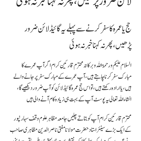
لائن ضرور پڑھیں،پھر نہ کہنا خبر نہ ہوئی
حج یا عمرہ کا سفر کرنے سے پہلے یہ گائیڈ لائن ضرور
پڑھیں،پھر نہ کہنا خبر نہ ہوئی
السلام علیکم ورحمۃ اللہ و برکاتہ محترم قارئین کرام اگر آپ عمرے کا
مبارک سفر کرنا چاہتے ہیں، آپ عمرے کے مبارک سفر پر جانے والے
ہیں، یا ارادہ رکھتے ہیں، تو اس حج عمرہ گائیڈ لائن کو آپ ضرور دیکھیے گا،
انشاءاللہ تعالی یہ پوسٹ آپ کے بہت ہی زیادہ کام آنے والی ہیں
محترم قارئین کرام آپ کو بتاتے چلیں جامعہ مظاہر علوم وقف سہارنپور
کے ایک بڑے سینئر استاد حضرت مولانا مفتی ناصر الدین مظاہری صاحب