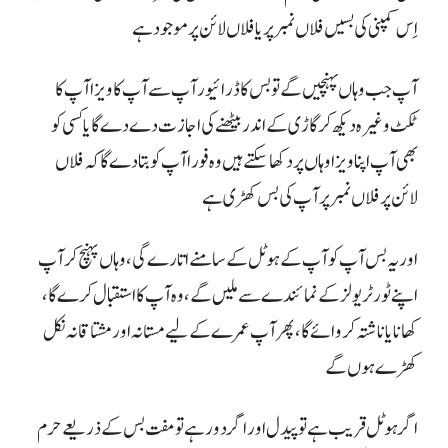
اِس کمپنی کی بسیں فلاں نمبر پر یا فلاں لائن پر موجود ہے
آپ جب وہاں پہنچیں گے تو بس کا ڈرائیور آپ سے آپ کا ویزا آپ کا
ٹکٹ وغیرہ دیکھ کر گاڑی کے اندر بیٹھنے کی اجازت دے دے گا یا کسی کو
بھی آپ اپنا ویزا وہاں پر دکھا سکتے ہیں وہ فورا آپ کو بتا دے گا کہ فلاں
لائن پر فلاں نمبر پر آپ کی بس کھڑی ہے
اور یہ بس آپ کو آپ کے ہوٹل کے سامنے اتارے گی، وہاں پہنچ کر آپ
اپنے ٹور ٹریولز کے نمائندے سے ملیں گے، وہ آپ کا استقبال کرے گا،
کھانا یا ناشتہ کروائے گا، پھر آپ عمرے کے لیے مستانہ اور مشتاقانہ نکل
کھڑے ہوں گے
اگر ہوٹل قریب ہے تو پیدل اور اگر دور ہے تو مفت بس کے ذریعے حرم