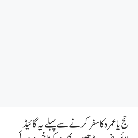
حج یا عمرہ کا سفر کرنے سے پہلے یہ گائیڈ