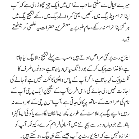
میرے خیال سے مفتی صاحب نے اس میں ایک چیز چھوڑ دی ہے کہ آپ
اپنا احرام ہینڈ بیگ میں رکھیں، یعنی کمر والے بیگ میں رکھے لگیج بیگ میں
ہرگز اپنا احرام نہ رکھے، عام طور پر یہ معتمرین حضرات یہ غلطی کر بیٹھتے
ہیں۔
ایئرپورٹ پر کئی مراحل ہوتے ہیں، سب سے پہلے لگیج والا بیگ لیا جاتا
ہے، کاغذات چیک کر کے بورڈنگ پاس دیا جاتا ہے، دونوں طرف کا
ٹکٹ چیک کیا جاتا ہے، اگر آپ کے پاس واپسی کا ٹکٹ نہیں ہے تو جانے کی
اجازت نہیں دی جائے گی، اسی طرح آپ کے لگیج پر ایک پرچی آپ کے
نام کی صراحت کے ساتھ چپکائی جاتی ہے، آپ اس پرچی کے بھروسے نہ
رہیں، اپنے بیگ پر علامت کے طور پر کچھ ایسا نشان لگا دے یا کوئی ایسا کپڑا
باندھے جو وہاں دور سے پہچاننے میں آسانی فراہم کرے، کیونکہ آپ کو
اندازہ نہیں ہے کہ ایئرپورٹ پر آپ جیسے کتنے ہی بیگ ہو سکتے ہیں۔