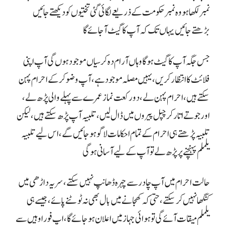
نمبر لکھا ہو وہ نمبر حکومت کے ذریعے لگائی گئی تختیوں کو دیکھتے جائیں
بڑھتے جائیں یہاں تک کہ آپ کا گیٹ آجائے گا
جس جگہ آپ کا گیٹ ہوگا وہاں آرام دہ کرسیاں موجود ہوں گی آپ اپنی
فلائٹ کا انتظار کریں، یہیں مصلہ موجود ہے، آپ وضو کر کے احرام پہن
سکتے ہیں، احرام پہن لے، دو رکعت نماز عمرے سے پہلے والی پڑھ لے،
اور جوتے اتار کر چپل پیروں میں ڈال لیں، تلبیہ آپ پڑھ سکتے ہیں، لیکن
تلبیہ پڑھتے ہی احرام کے تمام احکامات لاگو ہو جائیں گے، اس لیے تلبیہ
یلملم پہنچنے پر پڑھ لے تو آپ کے لیے آسانی ہوگی
حالت احرام میں آپ چادر سے چہرہ ڈھانپ نہیں سکتے، سر یہ داڑھی میں
کنگھا نہیں کر سکتے، حتی کہ کھجانے میں بال بھی نہ ٹوٹنے پائے، جیسے ہی
یلملم میقات آئے گی تو ہوائی جہاز میں اعلان ہو جائے گا، اپ فورا وہیں سے