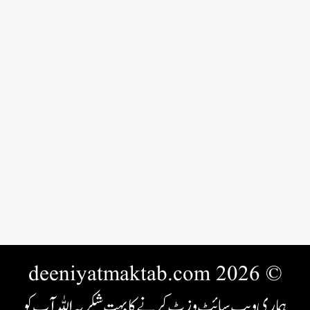
© 2026 deeniyatmaktab.com
ہماری ویب سائٹ وزٹ کرنے کا بہت شکریہ اللہ آپ کو