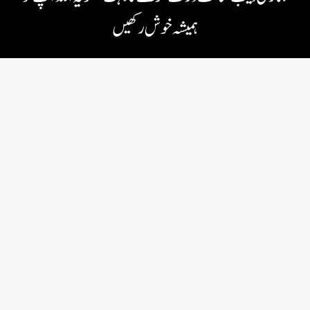
ہمیشہ خوش رکھیں