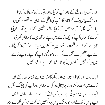
بورڈنگ پاس ملنے کے بعد آپ کوایک اور جگہ لائن میں لگ کر اپنا
بورڈنگ پاس چیک کرانا ہوگا، آپ کی انگلی کے نشان اور تصویر بھی لی
جائے گی، پھر آگے بڑھیں گے تو ایک افسر مشین کے ذریعے آپ کو چیک
کرے گا جہاں آپ کو ایک ٹرے میں اپنے ساتھ جیب کا سامان گھڑی
چمڑے کے جوتے قلم اور سکے وغیرہ رکھنے ہیں، یہ ٹرے آگے اسکریننگ
کے لیے مشین سے گزرے گی، اس موقع پر آپ کو اپنے روپیے ٹرے
میں ہرگز نہیں رکھنے ہیں، کیونکہ عملہ عملہ ہے فرشتہ نہیں
ایک بات اور! اپنا پاسپورٹ اور دیگر کاغذات اپنے ہی ساتھ رکھنے ہیں
ٹرے میں مت رکھنا ورنہ پریشانی ہوگی، یہ سامان اور آپ کی چیکنگ تقریبا
ایک ساتھ پری ہو جاتی ہے، اب آپ اپنی ٹرے سے سارا سامان واپس
اپنے پاس رکھ لے اور بورڈنگ پاس پر دیکھیں کہ گیٹ نمبر کیا لکھا ہے، جو