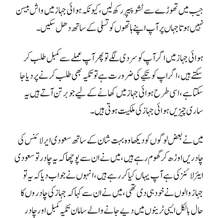
جیب میں تھوڑے سے ٹشو پیپر رکھ لیں، کیونکہ ہوائی جہاز میں واش بیسن
نہیں ہوتا جہاں پر آپ اپنے ہاتھوں کو تسلی کے ساتھ دھل سکیں۔
ہوائی جہاز میں اگر آپ کو سردی لگے تو پھر آپ عملے سے کمبل طلب کر
سکتے ہیں، اگر اپ کو تکیے کی ضرورت ہے تو تکیہ بھی طلب کرنے پر دیا جا
سکتا ہے، اسی طرح ہوائی جہاز میں کھانے کے لیے جو برتن آتے ہیں یہ
ساری چیزیں ہوائی جہاز کی ملکیت ہوتی ہیں۔
میں نے بعض لوگوں کو دیکھا وہ بہت شان کے ساتھ سعودی ایر لائنس کی
چادریں اوڑھ کر گھوم رہے ہیں، میں نے ان سے پوچھا کہ یہ چادر تو سعودی
ایئر لائنز کی ہے آپ یہاں کیا کر رہے ہیں، انہوں نے جواب دیا کہ یہ تو
جہاز والوں نے خود ہی دی تھی، میں نے ان سے کہا کہ جہاز کی چادروں کا
حال بالکل ایسی ٹرینوں میں دیے جانے والے سامان تکیہ کمبل اور چادر