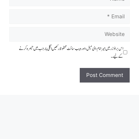
Email
Website
اس براؤزر میں میرا نام، ای میل، اور ویب سائٹ محفوظ رکھیں اگلی بار جب میں تبصرہ کرنے
کےلیے۔