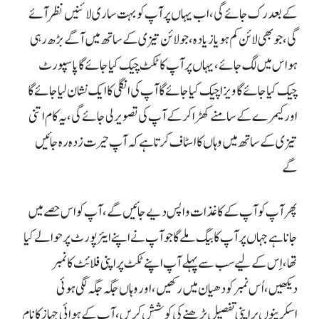
کے بعد رک جائے گی، اب یہاں پر آپ کو بہت ساری لائنیں نظر آئے
گی، جو بھی لائن کم ہو یا زیادہ، جو لائن تیزی کے ساتھ میں آگے بڑھ رہی
ہو اس میں لگ جائے، یہاں پر آپ کا ٹکٹ چیک کیا جائے گا پاسپورٹ
چیک کیا جائے گا ویزا چیک کیا جائے گا آپ کی انگلی کا ایک نشان لیا جائے گا
اور کیمرے کے سامنے کھڑا کر کے آپ کی تصویر لی جائے گی، یہ کام اتنی
تیزی کے ساتھ میں وہاں کا اسٹاف کرتا ہے کہ آپ حیرت زدہ رہ جائیں
گے
پھر آپ کو آپ کے کاغذات واپس دیے جائیں گے، آپ کو اس حصے میں
جانا ہے جہاں پر آپ کا بیگ ملے گا جو آپ نے اپنے ایئرپورٹ پر حوالے کیا
تھا، اِس کے لیے سب سے پہلے آپ اپنے ٹکٹ پر اپنی فلائٹ کا نمبر
دیکھیں، اُس نمبر کو دھیان میں رکھیں، اور وہاں جگہ جگہ لگی ہوئی
اسکرینوں پر اپنی تفصیل پڑھنے کی کوشش کریں، آپ کے ہوائی جہاز کا نام