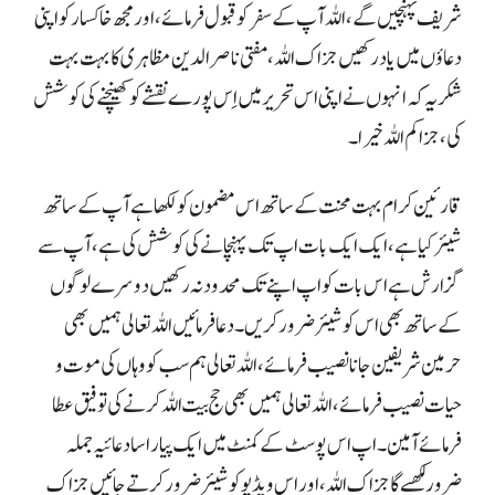
شریف پہنچیں گے، اللہ آپ کے سفر کو قبول فرمائے، اور مجھ خاکسار کو اپنی
دعاؤں میں یاد رکھیں جزاک اللہ، مفتی ناصر الدین مظاہری کا بہت بہت
شکریہ کہ انہوں نے اپنی اس تحریر میں اِس پورے نقشے کو کھینچنے کی کوشش
کی، جزاکم اللہ خیرا۔
قارئین کرام بہت محنت کے ساتھ اس مضمون کو لکھا ہے آپ کے ساتھ
شیئر کیا ہے، ایک ایک بات اپ تک پہنچانے کی کوشش کی ہے، آپ سے
گزارش ہے اس بات کو اپ اپنے تک محدود نہ رکھیں دوسرے لوگوں
کے ساتھ بھی اس کو شیئر ضرور کریں۔ دعا فرمائیں اللہ تعالی ہمیں بھی
حرمین شریفین جانا نصیب فرمائے، اللہ تعالی ہم سب کو وہاں کی موت و
حیات نصیب فرمائے، اللہ تعالی ہمیں بھی حج بیت اللہ کرنے کی توفیق عطا
فرمائے آمین۔ اپ اس پوسٹ کے کمنٹ میں ایک پیارا سا دعائیہ جملہ
ضرور لکھیے گا جزاک اللہ، اور اس ویڈیو کو شیئر ضرور کرتے جائیں جزاک