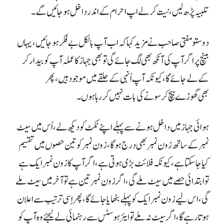
تلبیہ پڑھ لیں، نیت کر لے اپ احرام کے اندر داخل ہو جائیں گے۔
دوستو مفتی صاحب نے مزید کہا کہ اب آپ بالکل بے فکر ہو جائیں، یہاں
بینچ پر اگر آپ کی آنکھ بھی لگ جائے گی تو بھی جہاز کا عملہ آپ کو بیدار کر
کے لے جائے گا، کیونکہ آپ اُنہی کے حلقے میں موجود ہیں، پھر
بھی گھوڑے بیچ کر سونے کی بات نہیں کر رہا ہوں۔
ہوائی جہاز میں داخل ہونے سے پہلے اپنے ٹکٹ کو دیکھ لے، اُس میں سیٹ
نمبر کے ساتھ زون نمبر بھی درج ہوگا، زون نمبر کو تین حصوں میں تقسیم
کیا جا سکتا ہے، کیونکہ فلائٹ بڑی ہوتی ہے، اگر آپ کا زون نمبر ایک ہے
تو ابتدائی حصے میں سیٹ ملے گی، اگر زون نمبر تین ہے تو آخر میں سیٹ ملے
گی، اس لیے زون نمبر ایک کو پہلے بٹھایا جائے گا، پھر اِسی ترتیب سے اعلان
ہوتا رہے گا، اگر سیٹ نہ ملے تو ایئر ہوسٹس سے رہنمائی لے لیجئے وہ آپ کو