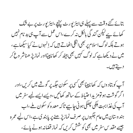
بتائے گئے وقت سے پہلے ہی ایئرپورٹ پہنچے، ایئرپورٹ پر بے شک
کھائے پیے لیکن گندگی بالکل نہ کرے، اس عمل سے آپ ہی بدنام نہیں
ہوتے بلکہ لوگ اسلام پر بھی انگلی اٹھاتے ہیں کہ اِنہوں نے کیا سیکھا ہے،
میں نے دیکھا ہے کہ لوگ کہیں بھی بیٹھ کر کھانا پینا اور نماز پڑھنا شروع کر
دیتے ہیں۔
آپ کو بتا دوں کہ کھانا پینا بھی کسی پرسکون جگہ پر گوشے میں کریں، اور
اگر گوشت ہو تو مزید احتیاط کے ساتھ کھائیں، ویسے ایسے لمبے سفر میں
آپ کی غذا بہت ہلکی پھلکی ہونی چاہیے تاکہ معدہ کو سکون ملے، اب
ہندوستان میں عام جگہوں پر صرف نماز پڑھنے پر پابندی ہے، اس لیے عمرہ
جیسے مقدس سفر میں بھی کوشش کریں کہ نماز قضا نہ ہونے پائے،