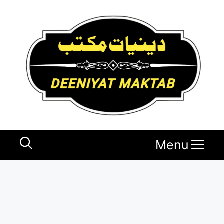
Ski
t
conten
Menu