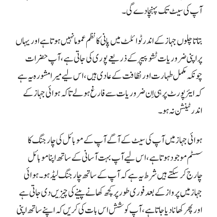
آپ کی سیٹ تک پہنچا دے گی۔
بتاتا چلوں جہازکے اندر ٹوائلٹ میں پانی کا نظم عموما نہیں ہوتا ہے اور یہاں
پر اپنی ضروریات ٹشو پیپر کے ذریعے پوری کی جاتی ہے، آپ حضرات
چونکہ مکمل طہارت اور نظافت کے عادی ہیں، اس لیے میرا مشورہ یہ ہے
کہ ایئرپورٹ پر ہی اِن ضروریات سے فارغ ہو لے تاکہ ہوائی جہاز کے
اندر ٹینشن نہ ہو۔
ہوائی جہاز میں آپ کی سیٹ کے آگے آپ کے موبائل کی چارجنگ کا
سسٹم موجود ہوتا ہے، اس لیے آپ بہت آسانی کے ساتھ اپنا موبائل
چارج کر سکتے ہیں شرط یہ ہے کہ آپ کے ساتھ چارجنگ لیڈ ہو۔ ہوائی
جہاز میں پرواز کے بعد فوری طور پر کچھ کھانے پینے کی چیزیں دی جاتی ہے
اور پھر کھانا دیا جاتا ہے، آپ کوشش اس بات کی کریں کہ اپنے ساتھ اپنی