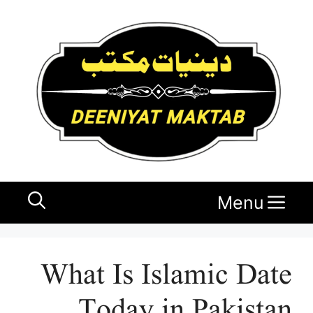
Ski
t
conten
Menu
What Is Islamic Date
Today in Pakistan