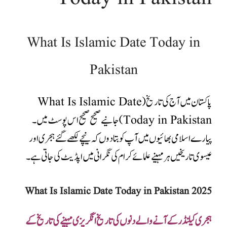
What Is Islamic Date Today in
Pakistan
پاکستان میں آج کی تاریخ (What Is Islamic Date
Today in Pakistan) جانیےصحیح صحیح اس پوسٹ میں۔
پیارے اسلامی بھائیوں میں آپ کو بتادوں کہ نیچے
لکھے گئے ہجری اور
عیسوی تاریخیں ہر مہینے علمائے کرام کی نگرانی میں اپڈیٹ کی جاتی ہے۔
What Is Islamic Date Today in Pakistan 2025
ہجری کیلنڈرکے آنے والے دنوں کی تاریخ انگریزی مہینے کی تاریخ کے