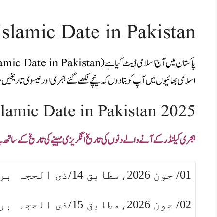
slamic Date in Pakistan
اسلامی بھائیوں میں آپ کو بتادوں کہ نیچے
لکھے گئے ہجری اور عیسوی تاریخیں ہر
lamic Date in Pakistan 2025
ہجری کیلنڈرکے آنے والے دنوں کی تاریخ انگریزی مہینے کی تاریخ کے ساتھ نی
01/ جون 2026،مطابق 14/ذی الحجہ بروز پیر
02/ جون 2026،مطابق 15/ذی الحجہ بروز منگل