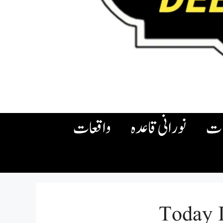
ات
نورانی قاعدہ
واقعات
Today I