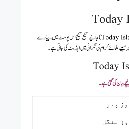
Today I
پاکستان میں آج اسلامی ڈیٹ کیا ہے (Today Islamic Date in Pakistan) جانیےصحیح صحیح اس پوسٹ میں۔ پیارے
 مہینے علمائے کرام کی نگرانی میں اپڈیٹ کی جاتی ہے۔
Today Is
چے بیان کی گئی ہے۔