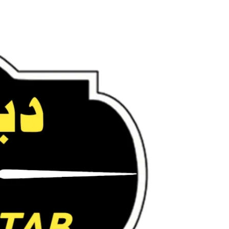
Ski
t
conten