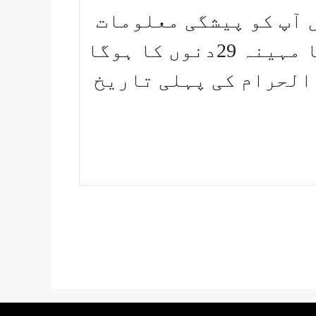
 آپ کو پیشگی معلومات
دیدوں کہ موجودہ ذی الحجہ کا مہینہ 29دنوں کا ہوگا
حرم الحرام کی پہلی تاریخ