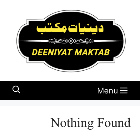
Ski
t
conten
Menu
Nothing Found