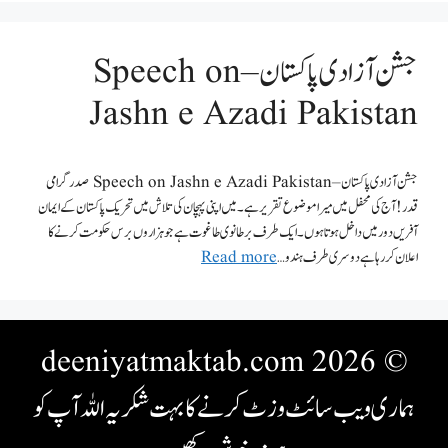
جشن آزادی پاکستان – Speech on
Jashn e Azadi Pakistan
جشن آزادی پاکستان – Speech on Jashn e Azadi Pakistan صدر گرامی
قدر! آج کی محفل میں میرا موضوع تقریر ہے۔ میں اپنی پہچان کی تلاش میں تحریک پاکستان کے ایمان
آفریں دور میں داخل ہوتا ہوں۔ ایک طرف برطانوی طاغوت ہے جو ہزاروں برس حکومت کرنے کا
اعلان کر رہا ہے دوسری طرف ہندو …
Read more
© 2026 deeniyatmaktab.com
ہماری ویب سائٹ وزٹ کرنے کا بہت شکریہ اللہ آپ کو