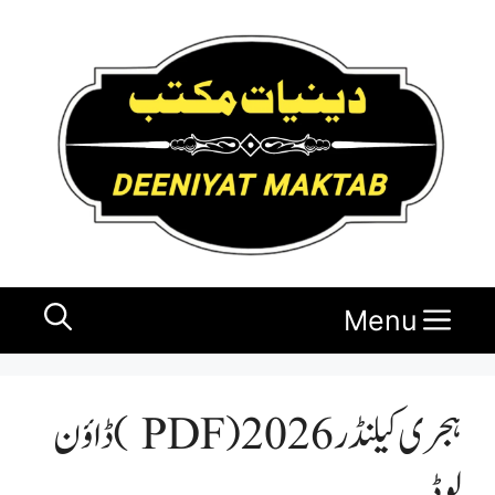
Ski
t
conten
Menu
ہجری کیلنڈر 2026 ( PDF ) ڈاؤن
لوڈ