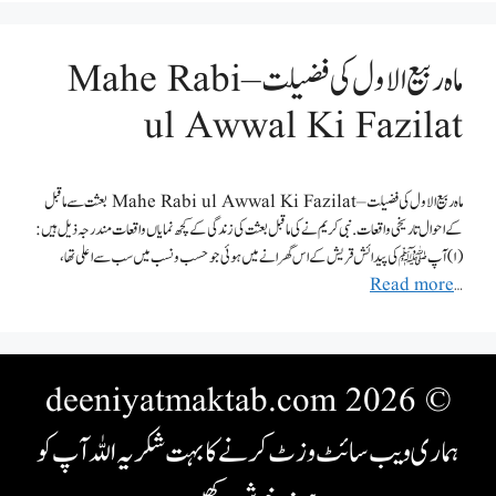
ماہ ربیع الاول کی فضیلت – Mahe Rabi
ul Awwal Ki Fazilat
ماہ ربیع الاول کی فضیلت – Mahe Rabi ul Awwal Ki Fazilat بعثت سے ماقبل
کے احوال تاریخی واقعات . نبی کریم نے کی ماقبل بعثت کی زندگی کے کچھ نمایاں واقعات مندرجہ ذیل ہیں:
(۱) آپ ﷺ کی پیدائش قریش کے اس گھرانے میں ہوئی جو حسب و نسب میں سب سے اعلی تھا،
Read more
…
© 2026 deeniyatmaktab.com
ہماری ویب سائٹ وزٹ کرنے کا بہت شکریہ اللہ آپ کو