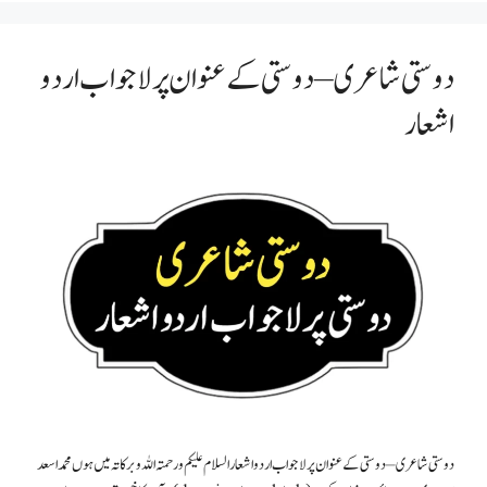
دوستی شاعری – دوستی کے عنوان پر لاجواب اردو
اشعار
دوستی شاعری – دوستی کے عنوان پر لاجواب اردو اشعار السلام علیکم ورحمتہ اللہ وبرکاتہ میں ہوں محمداسعد